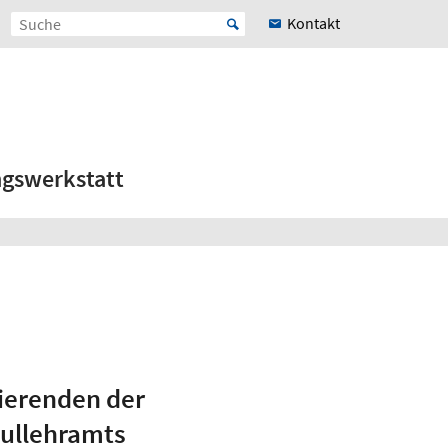
Kontakt
ngswerkstatt
ierenden der
ullehramts