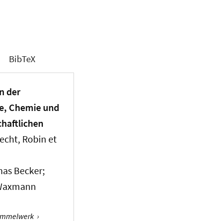
BibTeX
n der
ie, Chemie und
chaftlichen
echt, Robin et
nas Becker;
. Waxmann
Sammelwerk
›