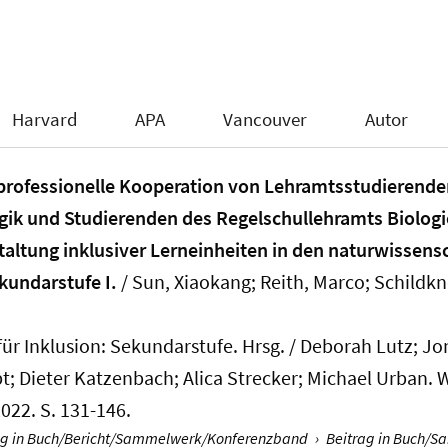
Harvard
APA
Vancouver
Autor
professionelle Kooperation von Lehramtsstudierende
ik und Studierenden des Regelschullehramts Biolog
taltung inklusiver Lerneinheiten in den naturwissens
kundarstufe I.
/
Sun, Xiaokang
; Reith, Marco
; Schildkn
für Inklusion: Sekundarstufe. Hrsg. / Deborah Lutz; Jo
t; Dieter Katzenbach; Alica Strecker; Michael Urban
022. S. 131-146.
ag in Buch/Bericht/Sammelwerk/Konferenzband
›
Beitrag in Buch/