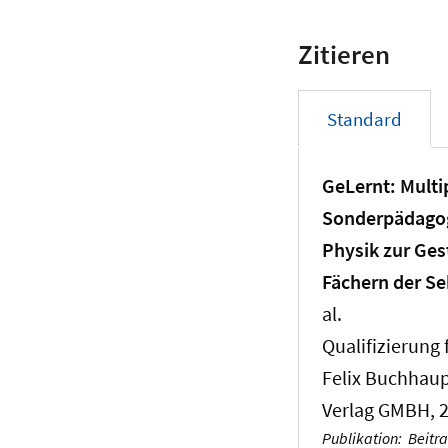
Zitieren
Standard
GeLernt: Multi
Sonderpädagog
Physik zur Ges
Fächern der Se
al.
Qualifizierung 
Felix Buchhaup
Verlag GMBH, 2
Publikation
:
Beitr