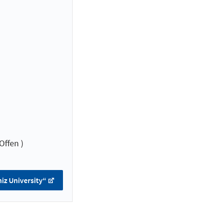
Offen )
iz University“