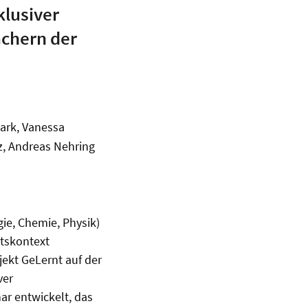
klusiver
ächern der
ark, Vanessa
z, Andreas Nehring
ie, Chemie, Physik)
htskontext
ekt GeLernt auf der
ver
ar entwickelt, das