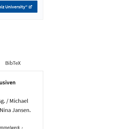
iz University“
BibTeX
lusiven
g. / Michael
 Nina Jansen.
Sammelwerk
›