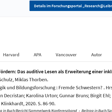
Details im Forschungsportal „Research@Leibn
Harvard
APA
Vancouver
Autor
ördern: Das auditive Lesen als Erweiterung einer ink
Schulz, Miklas Thorben
.
k und Bildungsforschung : Fremde Schwestern? . Hrs
n Decristan; Karolina Urton; Gunnar Bruns; Birgit Ehl;
Klinkhardt, 2020. S. 86-90.
ag in Buch/Bericht/Sammelwerk/Konferenzband
›
Beitrag in Buch/