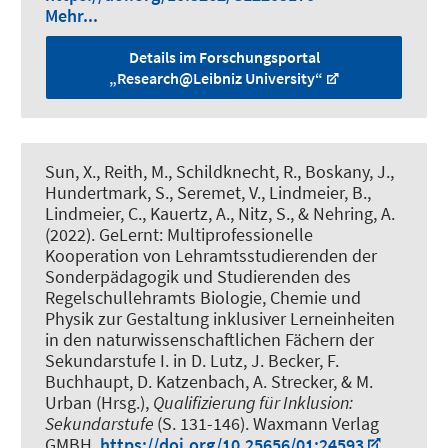
Mehr...
Details im Forschungsportal
„Research@Leibniz University“
Sun, X.
, Reith, M.
, Schildknecht, R., Boskany, J.
,
Hundertmark, S.
, Seremet, V.
, Lindmeier, B.
,
Lindmeier, C., Kauertz, A., Nitz, S.
, & Nehring, A.
(2022).
GeLernt: Multiprofessionelle
Kooperation von Lehramtsstudierenden der
Sonderpädagogik und Studierenden des
Regelschullehramts Biologie, Chemie und
Physik zur Gestaltung inklusiver Lerneinheiten
in den naturwissenschaftlichen Fächern der
Sekundarstufe I
. in D. Lutz, J. Becker, F.
Buchhaupt, D. Katzenbach, A. Strecker, & M.
Urban (Hrsg.),
Qualifizierung für Inklusion:
Sekundarstufe
(S. 131-146). Waxmann Verlag
GMBH.
https://doi.org/10.25656/01:24593