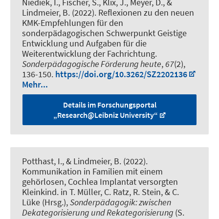
Niediek, I.
, Fischer, S.
, Klix, J.
, Meyer, D.
, &
Lindmeier, B.
(2022).
Reflexionen zu den neuen
KMK-Empfehlungen für den
sonderpädagogischen Schwerpunkt Geistige
Entwicklung und Aufgaben für die
Weiterentwicklung der Fachrichtung
.
Sonderpädagogische Förderung heute
,
67
(2),
136-150.
https://doi.org/10.3262/SZ2202136
Mehr...
Details im Forschungsportal
„Research@Leibniz University“
Potthast, I.
, & Lindmeier, B.
(2022).
Kommunikation in Familien mit einem
gehörlosen, Cochlea Implantat versorgten
Kleinkind
. in T. Müller, C. Ratz, R. Stein, & C.
Lüke (Hrsg.),
Sonderpädagogik: zwischen
Dekategorisierung und Rekategorisierung
(S.