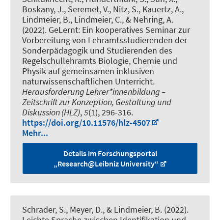
Boskany, J., Seremet, V., Nitz, S., Kauertz, A.
,
Lindmeier, B.
, Lindmeier, C.
, & Nehring, A.
(2022).
GeLernt: Ein kooperatives Seminar zur
Vorbereitung von Lehramtsstudierenden der
Sonderpädagogik und Studierenden des
Regelschullehramts Biologie, Chemie und
Physik auf gemeinsamen inklusiven
naturwissenschaftlichen Unterricht
.
Herausforderung Lehrer*innenbildung –
Zeitschrift zur Konzeption, Gestaltung und
Diskussion (HLZ)
,
5
(1), 296-316.
https://doi.org/10.11576/hlz-4507
Mehr...
Details im Forschungsportal
„Research@Leibniz University“
Schrader, S.
, Meyer, D.
, & Lindmeier, B.
(2022).
Leichte Sprache zwischen Identifikation und