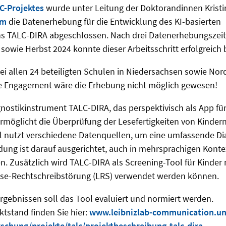
C-Projektes
wurde unter Leitung der Doktorandinnen Kristi
um
die Datenerhebung für die Entwicklung des KI-basierten
ns TALC-DIRA abgeschlossen. Nach drei Datenerhebungszei
 sowie Herbst 2024 konnte dieser Arbeitsschritt erfolgreic
i allen 24 beteiligten Schulen in Niedersachsen sowie Nor
e Engagement wäre die Erhebung nicht möglich gewesen!
gnostikinstrument TALC-DIRA, das perspektivisch als App für
ermöglicht die Überprüfung der Lesefertigkeiten von Kinder
l nutzt verschiedene Datenquellen, um eine umfassende Di
ng ist darauf ausgerichtet, auch in mehrsprachigen Kontex
n. Zusätzlich wird TALC-DIRA als Screening-Tool für Kinder
se-Rechtschreibstörung (LRS) verwendet werden können.
rgebnissen soll das Tool evaluiert und normiert werden.
ktstand finden Sie hier:
www.leibnizlab-communication.un
schung/projekte/talc/projektbeschreibung-talc-dira