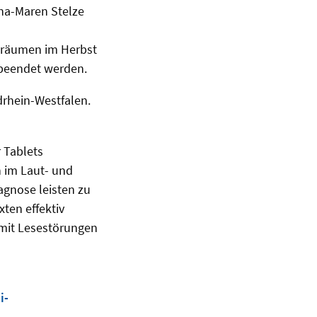
na-Maren Stelze
träumen im Herbst
h beendet werden.
drhein-Westfalen.
 Tablets
n im Laut- und
agnose leisten zu
ten effektiv
 mit Lesestörungen
i-