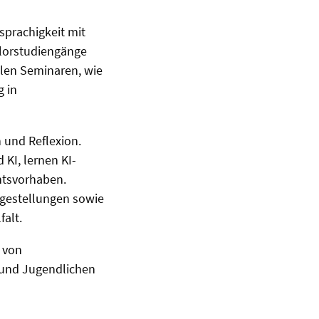
sprachigkeit mit
lorstudiengänge
llen Seminaren, wie
g in
 und Reflexion.
KI, lernen KI-
htsvorhaben.
agestellungen sowie
falt.
l von
 und Jugendlichen