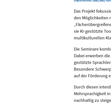
Das Projekt fokussi
den Möglichkeiten 
„Fächerübergreifend
sie KI-gestützte To
multikulturellen K
Die Seminare kombi
Dabei erwerben die
gestützte Sprachle
Besondere Schwerpu
auf der Förderung ei
Durch diesen interdi
Mehrsprachigkeit i
nachhaltig zu steige