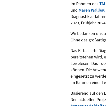
Im Rahmen des
TAL
und
Maren Wallba
Diagnostikverfahre
2023, Frühjahr 2024
Wir bedanken uns be
Ohne das großartig
Das KI-basierte Dia
bereitstehen wird, 
Leiselesen. Das Too
können. Die Anwendu
eingesetzt zu werde
im Rahmen einer Le
Basierend auf den E
Den aktuellen Proje
hannover.de/de/for