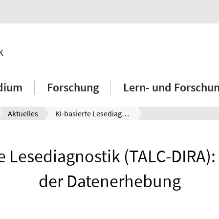
k
dium
Forschung
Lern- und Forschu
Aktuelles
KI-basierte Lesediagnostik (TALC-DIRA): Abschluss der Datenerhebung
te Lesediagnostik (TALC-DIRA):
der Datenerhebung