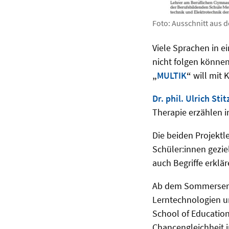
Foto: Ausschnitt aus der
Viele Sprachen in e
nicht folgen können
„
MULTIK
“
will mit K
Dr. phil. Ulrich Sti
Therapie erzählen i
Die beiden Projektl
Schüler:innen gezie
auch Begriffe erkl
Ab dem Sommerseme
Lerntechnologien un
School of Education
Chancengleichheit i