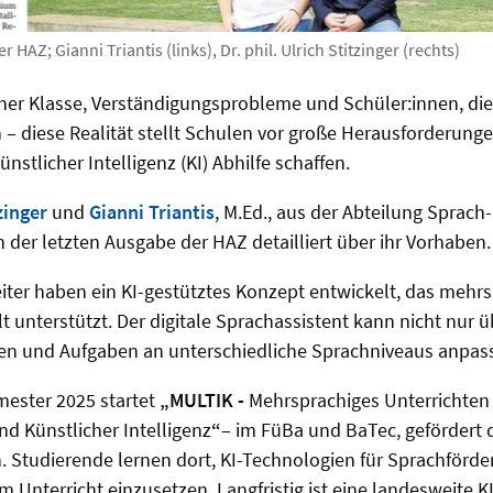
 HAZ; Gianni Triantis (links), Dr. phil. Ulrich Stitzinger (rechts)
iner Klasse, Verständigungsprobleme und Schüler:innen, di
 – diese Realität stellt Schulen vor große Herausforderung
ünstlicher Intelligenz (KI) Abhilfe schaffen.
tzinger
und
Gianni Triantis
, M.Ed., aus der Abteilung Sprach
n der letzten Ausgabe der HAZ detailliert über ihr Vorhaben.
eiter haben ein KI-gestütztes Konzept entwickelt, das mehr
lt unterstützt. Der digitale Sprachassistent kann nicht nur 
ären und Aufgaben an unterschiedliche Sprachniveaus anpas
ster 2025 startet
„MULTIK -
Mehrsprachiges Unterrichten
d Künstlicher Intelligenz
“
– im FüBa und BaTec, gefördert d
. Studierende lernen dort, KI-Technologien für Sprachförd
m Unterricht einzusetzen. Langfristig ist eine landesweite K