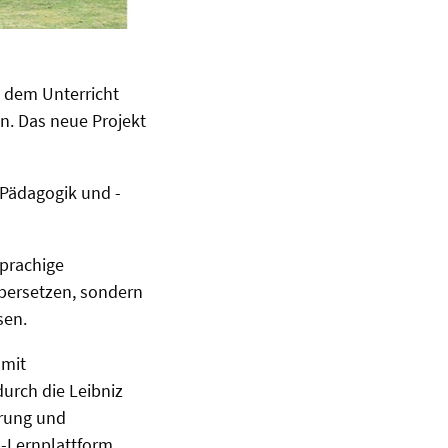
e dem Unterricht
en. Das neue Projekt
-Pädagogik und -
sprachige
übersetzen, sondern
sen.
 mit
urch die Leibniz
erung und
I-Lernplattform