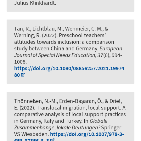
Julius Klinkhardt.
Tan, R.
, Lichtblau, M.
, Wehmeier, C. M.
, &
Werning, R.
(2022).
Preschool teachers’
attitudes towards inclusion: a comparison
study between China and Germany.
European
Journal of Special Needs Education
,
37
(6), 994-
1008.
https://doi.org/10.1080/08856257.2021.19974
80
Thönneßen, N.-M., Erden-Başaran, Ö., & Driel,
E. (2022).
Translocal migration, local support: A
comparative analysis of local support practices
in Germany, Italy and Turkey
. In
Globale
Zusammenhänge, lokale Deutungen?
Springer
VS Wiesbaden.
https://doi.org/10.1007/978-3-
658-37356-6_3