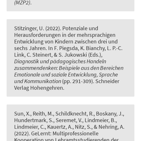
(MZP2)
.
Stitzinger, U.
(2022).
Potenziale und
Herausforderungen in der mehrsprachigen
Entwicklung von Kindern zwischen drei und
sechs Jahren
. In F. Piegsda, K. Bianchy, L. P.-C.
Link, C. Steinert, & S. Jukowski (Eds.),
Diagnostik und pädagogisches Handeln
zusammendenken: Beispiele aus den Bereichen
Emotionale und soziale Entwicklung, Sprache
und Kommunikation
(pp. 291-309). Schneider
Verlag Hohengehren.
Sun, X.
, Reith, M.
, Schildknecht, R., Boskany, J.
,
Hundertmark, S.
, Seremet, V.
, Lindmeier, B.
,
Lindmeier, C., Kauertz, A., Nitz, S.
, & Nehring, A.
(2022).
GeLernt: Multiprofessionelle
Kooperation von Lehramtsstudierenden der