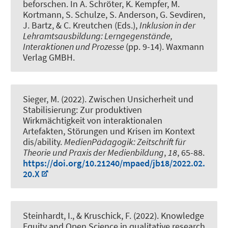
beforschen
. In A. Schröter, K. Kempfer, M.
Kortmann, S. Schulze, S. Anderson, G. Sevdiren,
J. Bartz, & C. Kreutchen (Eds.),
Inklusion in der
Lehramtsausbildung: Lerngegenstände,
Interaktionen und Prozesse
(pp. 9-14). Waxmann
Verlag GMBH.
Sieger, M. (2022).
Zwischen Unsicherheit und
Stabilisierung: Zur produktiven
Wirkmächtigkeit von interaktionalen
Artefakten, Störungen und Krisen im Kontext
dis/ability
.
MedienPädagogik: Zeitschrift für
Theorie und Praxis der Medienbildung
,
18
, 65-88.
https://doi.org/10.21240/mpaed/jb18/2022.02.
20.X
Steinhardt, I.
, & Kruschick, F.
(2022).
Knowledge
Equity and Open Science in qualitative research