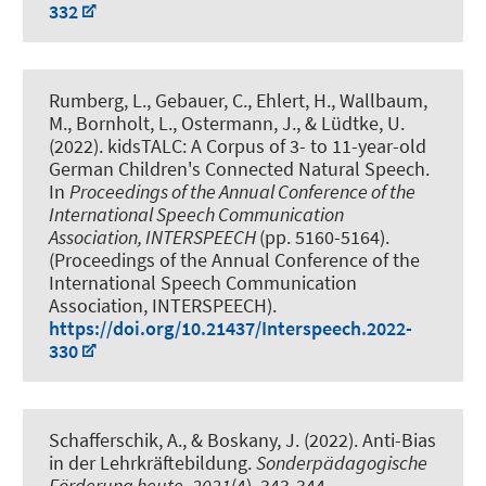
332
Rumberg, L., Gebauer, C., Ehlert, H., Wallbaum,
M., Bornholt, L.
, Ostermann, J.
, & Lüdtke, U.
(2022).
kidsTALC: A Corpus of 3- to 11-year-old
German Children's Connected Natural Speech
.
In
Proceedings of the Annual Conference of the
International Speech Communication
Association, INTERSPEECH
(pp. 5160-5164).
(Proceedings of the Annual Conference of the
International Speech Communication
Association, INTERSPEECH).
https://doi.org/10.21437/Interspeech.2022-
330
Schafferschik, A., & Boskany, J. (2022).
Anti-Bias
in der Lehrkräftebildung
.
Sonderpädagogische
Förderung heute
,
2021
(4), 343-344.