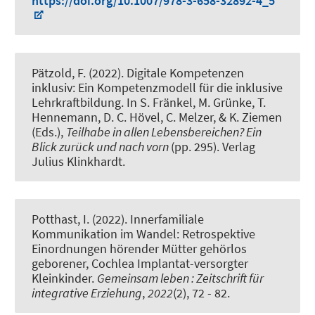
https://doi.org/10.1007/978-3-658-32892-4_5
Pätzold, F.
(2022).
Digitale Kompetenzen
inklusiv: Ein Kompetenzmodell für die inklusive
Lehrkraftbildung
. In S. Fränkel, M. Grünke, T.
Hennemann, D. C. Hövel, C. Melzer, & K. Ziemen
(Eds.),
Teilhabe in allen Lebensbereichen? Ein
Blick zurück und nach vorn
(pp. 295). Verlag
Julius Klinkhardt.
Potthast, I.
(2022).
Innerfamiliale
Kommunikation im Wandel: Retrospektive
Einordnungen hörender Mütter gehörlos
geborener, Cochlea Implantat-versorgter
Kleinkinder
.
Gemeinsam leben : Zeitschrift für
integrative Erziehung
,
2022
(2), 72 - 82.