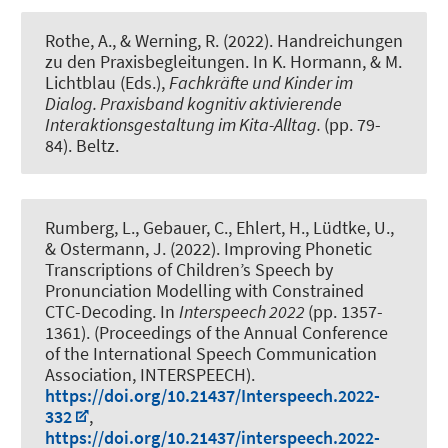
Rothe, A.
, & Werning, R.
(2022).
Handreichungen
zu den Praxisbegleitungen
. In K. Hormann, & M.
Lichtblau (Eds.),
Fachkräfte und Kinder im
Dialog. Praxisband kognitiv aktivierende
Interaktionsgestaltung im Kita-Alltag.
(pp. 79-
84). Beltz.
Rumberg, L., Gebauer, C., Ehlert, H., Lüdtke, U.
,
& Ostermann, J.
(2022).
Improving Phonetic
Transcriptions of Children’s Speech by
Pronunciation Modelling with Constrained
CTC-Decoding
. In
Interspeech 2022
(pp. 1357-
1361). (Proceedings of the Annual Conference
of the International Speech Communication
Association, INTERSPEECH).
https://doi.org/10.21437/Interspeech.2022-
332
,
https://doi.org/10.21437/interspeech.2022-