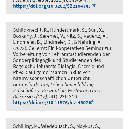
https://doi.org/10.3262/SZ2104343
Schildknecht, R.
, Hundertmark, S.
, Sun, X.
,
Boskany, J., Seremet, V., Nitz, S., Kauertz, A.
,
Lindmeier, B.
, Lindmeier, C.
, & Nehring, A.
(2022).
GeLernt: Ein kooperatives Seminar zur
Vorbereitung von Lehramtsstudierenden der
Sonderpädagogik und Studierenden des
Regelschullehramts Biologie, Chemie und
Physik auf gemeinsamen inklusiven
naturwissenschaftlichen Unterricht
.
Herausforderung Lehrer*innenbildung –
Zeitschrift zur Konzeption, Gestaltung und
Diskussion (HLZ)
,
5
(1), 296-316.
https://doi.org/10.11576/hlz-4507
Schilling, M., Wiedebusch, S., Maykus, S.,