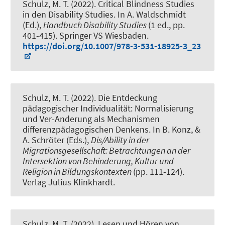
Schulz, M. T.
(2022).
Critical Blindness Studies
in den Disability Studies
. In A. Waldschmidt
(Ed.),
Handbuch Disability Studies
(1 ed., pp.
401-415). Springer VS Wiesbaden.
https://doi.org/10.1007/978-3-531-18925-3_23
Schulz, M. T.
(2022).
Die Entdeckung
pädagogischer Individualität: Normalisierung
und Ver-Anderung als Mechanismen
differenzpädagogischen Denkens
. In B. Konz, &
A. Schröter (Eds.),
Dis/Ability in der
Migrationsgesellschaft: Betrachtungen an der
Intersektion von Behinderung, Kultur und
Religion in Bildungskontexten
(pp. 111-124).
Verlag Julius Klinkhardt.
Schulz, M. T.
(2022).
Lesen und Hören von