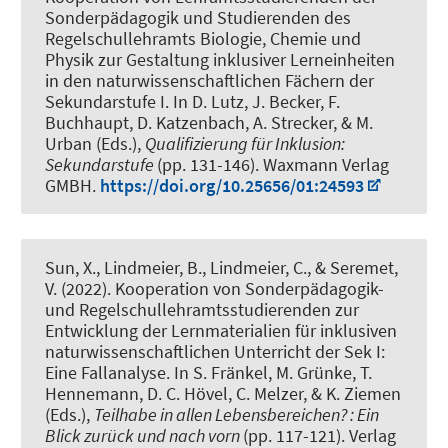
Sonderpädagogik und Studierenden des
Regelschullehramts Biologie, Chemie und
Physik zur Gestaltung inklusiver Lerneinheiten
in den naturwissenschaftlichen Fächern der
Sekundarstufe I
. In D. Lutz, J. Becker, F.
Buchhaupt, D. Katzenbach, A. Strecker, & M.
Urban (Eds.),
Qualifizierung für Inklusion:
Sekundarstufe
(pp. 131-146). Waxmann Verlag
GMBH.
https://doi.org/10.25656/01:24593
Sun, X.
, Lindmeier, B.
, Lindmeier, C., & Seremet,
V. (2022).
Kooperation von Sonderpädagogik-
und Regelschullehramtsstudierenden zur
Entwicklung der Lernmaterialien für inklusiven
naturwissenschaftlichen Unterricht der Sek I:
Eine Fallanalyse
. In S. Fränkel, M. Grünke, T.
Hennemann, D. C. Hövel, C. Melzer, & K. Ziemen
(Eds.),
Teilhabe in allen Lebensbereichen? : Ein
Blick zurück und nach vorn
(pp. 117-121). Verlag