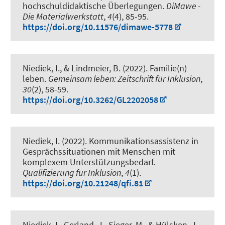
hochschuldidaktische Überlegungen
.
DiMawe -
Die Materialwerkstatt
,
4
(4), 85-95.
https://doi.org/10.11576/dimawe-5778
Niediek, I.
, & Lindmeier, B.
(2022).
Familie(n)
leben
.
Gemeinsam leben: Zeitschrift für Inklusion
,
30
(2), 58-59.
https://doi.org/10.3262/GL2202058
Niediek, I.
(2022).
Kommunikationsassistenz in
Gesprächssituationen mit Menschen mit
komplexem Unterstützungsbedarf
.
Qualifizierung für Inklusion
,
4
(1).
https://doi.org/10.21248/qfi.81
Niediek, I.
, Gerland, J., Sieger, M., & Hülsken, J.