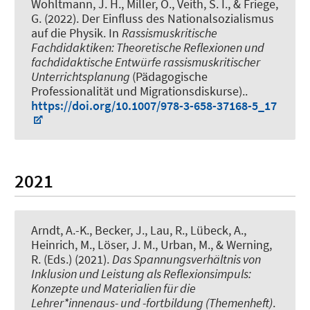
Wohltmann, J. H., Miller, O.
, Veith, S. I.
, & Friege,
G. (2022).
Der Einfluss des Nationalsozialismus
auf die Physik
. In
Rassismuskritische
Fachdidaktiken: Theoretische Reflexionen und
fachdidaktische Entwürfe rassismuskritischer
Unterrichtsplanung
(Pädagogische
Professionalität und Migrationsdiskurse)..
https://doi.org/10.1007/978-3-658-37168-5_17
2021
Arndt, A.-K.
, Becker, J., Lau, R., Lübeck, A.,
Heinrich, M., Löser, J. M., Urban, M.
, & Werning,
R.
(Eds.) (2021).
Das Spannungsverhältnis von
Inklusion und Leistung als Reflexionsimpuls:
Konzepte und Materialien für die
Lehrer*innenaus- und -fortbildung (Themenheft)
.