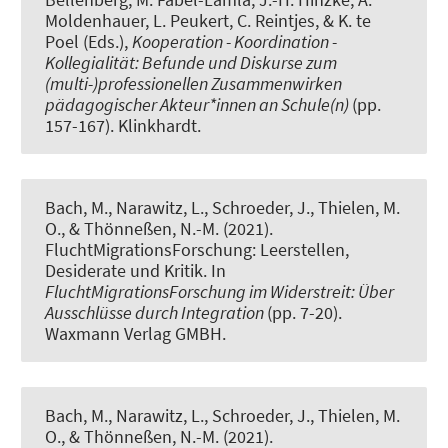
Moldenhauer, L. Peukert, C. Reintjes, & K. te
Poel (Eds.),
Kooperation - Koordination -
Kollegialität: Befunde und Diskurse zum
(multi-)professionellen Zusammenwirken
pädagogischer Akteur*innen an Schule(n)
(pp.
157-167). Klinkhardt.
Bach, M., Narawitz, L., Schroeder, J.
, Thielen, M.
O.
, & Thönneßen, N.-M. (2021).
FluchtMigrationsForschung: Leerstellen,
Desiderate und Kritik
. In
FluchtMigrationsForschung im Widerstreit: Über
Ausschlüsse durch Integration
(pp. 7-20).
Waxmann Verlag GMBH.
Bach, M., Narawitz, L., Schroeder, J.
, Thielen, M.
O.
, & Thönneßen, N.-M. (2021).