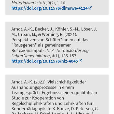
Materialwerkstatt
,
3
(2), 1-16.
https://doi.org/10.11576/dimawe-4124
Arndt, A.-K.
, Becker, J., Köhler, S.-M., Löser, J.
M., Urban, M.
, & Werning, R.
(2021).
Perspektiven von Schüler*innen auf das
"Rausgehen" als gemeinsamer
Reflexionsimpuls
.
HLZ - Herausforderung
Lehrer*innenbildung
,
4
(1), 135-157.
https://doi.org/10.11576/hlz-4045
Arndt, A.-K.
(2021).
Vielschichtigkeit der
Aushandlungsprozesse in einem
Teamgespräch: Ergebnisse einer qualitativen
Studie zur Kooperation von
Regelschullehrkräften und Lehrkräften für
Sonderpädagogik
. In K. Kunze, D. Petersen, G.
Bellenberg, M. Fabel-Lamla, J.-H. Hinzke, A.