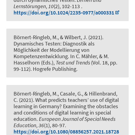
Lernstörungen
,
10
(2), 102-113 .
https://doi.org/10.1024/2235-0977/a000331
Börnert-Ringleb, M.
, & Wilbert, J. (2021).
Dynamisches Testen: Diagnostik als
Möglichkeit der Modellierung von
Kompetenzentwicklung
. In C. Mähler, & M.
Hasselhorn (Eds.),
Test und Trends
(Vol. 18, pp.
99-112). Hogrefe Publishing.
Börnert-Ringleb, M.
, Casale, G., & Hillenbrand,
C. (2021).
What predicts teachers’ use of digital
learning in Germany? Examining the obstacles
and conditions of digital learning in special
education
.
European Journal of Special Needs
Education
,
36
(1), 80-97.
https://doi.org/10.1080/08856257.2021.18728