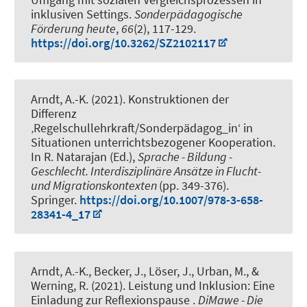
inklusiven Settings
.
Sonderpädagogische
Förderung heute
,
66
(2), 117-129.
https://doi.org/10.3262/SZ2102117
Arndt, A.-K.
(2021).
Konstruktionen der
Differenz
‚Regelschullehrkraft/Sonderpädagog_in‘ in
Situationen unterrichtsbezogener Kooperation
.
In R. Natarajan (Ed.),
Sprache - Bildung -
Geschlecht. Interdisziplinäre Ansätze in Flucht-
und Migrationskontexten
(pp. 349-376).
Springer.
https://doi.org/10.1007/978-3-658-
28341-4_17
Arndt, A.-K.
, Becker, J., Löser, J., Urban, M.
, &
Werning, R.
(2021).
Leistung und Inklusion: Eine
Einladung zur Reflexionspause
.
DiMawe - Die