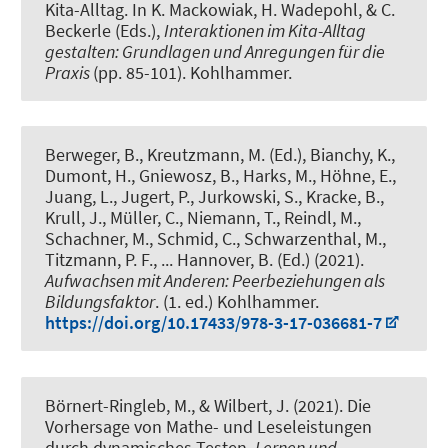
Kita-Alltag
. In K. Mackowiak, H. Wadepohl, & C.
Beckerle (Eds.),
Interaktionen im Kita-Alltag
gestalten: Grundlagen und Anregungen für die
Praxis
(pp. 85-101). Kohlhammer.
Berweger, B., Kreutzmann, M. (Ed.), Bianchy, K.,
Dumont, H., Gniewosz, B., Harks, M.
, Höhne, E.
,
Juang, L., Jugert, P., Jurkowski, S., Kracke, B.,
Krull, J., Müller, C.
, Niemann, T.
, Reindl, M.,
Schachner, M., Schmid, C., Schwarzenthal, M.,
Titzmann, P. F., ... Hannover, B. (Ed.) (2021).
Aufwachsen mit Anderen: Peerbeziehungen als
Bildungsfaktor
. (1. ed.) Kohlhammer.
https://doi.org/10.17433/978-3-17-036681-7
Börnert-Ringleb, M.
, & Wilbert, J. (2021).
Die
Vorhersage von Mathe- und Leseleistungen
durch dynamisches Testen
.
Lernen und