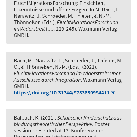
FluchtMigrationsForschung: Einsichten,
Erkenntnisse und offene Fragen
. In M. Bach, L.
Narawitz, J. Schroeder, M. Thielen, & N.-M.
Thönneßen (Eds.),
FluchtMigrationsForschung
im Widerstreit
(pp. 229-245). Waxmann Verlag
GMBH.
Bach, M., Narawitz, L., Schroeder, J.
, Thielen, M.
O.
, & Thönneßen, N.-M. (Eds.) (2021).
FluchtMigrationsForschung im Widerstreit: Über
Ausschlüsse durch Integration
. Waxmann Verlag
GMBH.
https://doi.org/10.31244/9783830994411
Balbach, K.
(2021).
Schulischer Kinderschutz aus
bindungstheoretischer Perspektive
. Poster
session presented at 13. Konferenz der
Dozierenden im Förderschwerpunkt