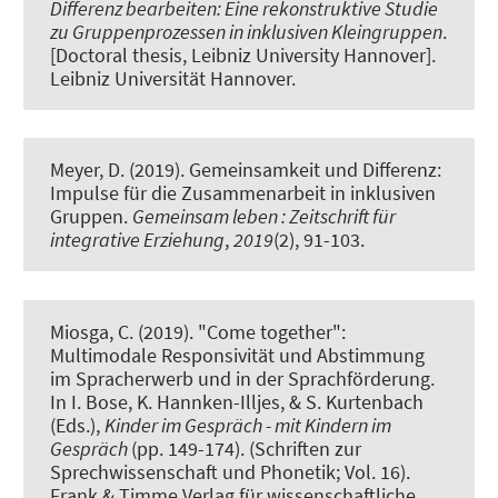
Differenz bearbeiten: Eine rekonstruktive Studie
zu Gruppenprozessen in inklusiven Kleingruppen
.
[Doctoral thesis, Leibniz University Hannover].
Leibniz Universität Hannover.
Meyer, D.
(2019).
Gemeinsamkeit und Differenz:
Impulse für die Zusammenarbeit in inklusiven
Gruppen.
Gemeinsam leben : Zeitschrift für
integrative Erziehung
,
2019
(2), 91-103.
Miosga, C.
(2019).
"Come together":
Multimodale Responsivität und Abstimmung
im Spracherwerb und in der Sprachförderung
.
In I. Bose, K. Hannken-Illjes, & S. Kurtenbach
(Eds.),
Kinder im Gespräch - mit Kindern im
Gespräch
(pp. 149-174). (Schriften zur
Sprechwissenschaft und Phonetik; Vol. 16).
Frank & Timme Verlag für wissenschaftliche