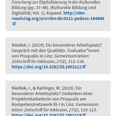
Forschung zur Digitalisierung in der Kulturellen
Bildung
(pp. 37-48). (Kulturelle Bildung und
Digitalität; Vol. 1). kopaed.
http://nbn-
resolving.org/urn:nbn:de:0111-pedocs-184866
Niediek, I.
(2019).
Ein besonderer Arbeitsplatz?
Gespräch mit den Qualitäts- Evaluator*innen
von Proqualis in Linz
.
Gemeinsam leben:
Zeitschrift für Inklusion
,
27
(2), 112-118.
https://doi.org/10.3262/GL1902112
Niediek, I.
, & Karlinger, M. (2019).
Ein
besonderer Arbeitsplatz? Gedanken einer
Projektmitarbeiterin von Proqualis am
Kompetenznetzwerk KI-I in Linz
.
Gemeinsam
leben: Zeitschrift für Inklusion
,
27
(2), 119-123.
https://doi.org/10.3262/GL1902119