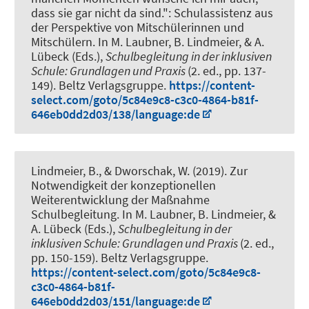
dass sie gar nicht da sind.": Schulassistenz aus
der Perspektive von Mitschülerinnen und
Mitschülern
. In M. Laubner, B. Lindmeier, & A.
Lübeck (Eds.),
Schulbegleitung in der inklusiven
Schule: Grundlagen und Praxis
(2. ed., pp. 137-
149). Beltz Verlagsgruppe.
https://content-
select.com/goto/5c84e9c8-c3c0-4864-b81f-
646eb0dd2d03/138/language:de
Lindmeier, B.
, & Dworschak, W. (2019).
Zur
Notwendigkeit der konzeptionellen
Weiterentwicklung der Maßnahme
Schulbegleitung
. In M. Laubner, B. Lindmeier, &
A. Lübeck (Eds.),
Schulbegleitung in der
inklusiven Schule: Grundlagen und Praxis
(2. ed.,
pp. 150-159). Beltz Verlagsgruppe.
https://content-select.com/goto/5c84e9c8-
c3c0-4864-b81f-
646eb0dd2d03/151/language:de