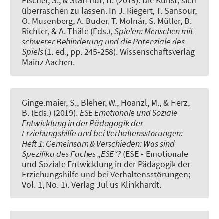
Fischer, S.
, & Stahlhut, H.
(2019).
Die Kunst, sich
überraschen zu lassen
. In J. Riegert, T. Sansour,
O. Musenberg, A. Buder, T. Molnár, S. Müller, B.
Richter, & A. Thäle (Eds.),
Spielen: Menschen mit
schwerer Behinderung und die Potenziale des
Spiels
(1. ed., pp. 245-258). Wissenschaftsverlag
Mainz Aachen.
Gingelmaier, S., Bleher, W., Hoanzl, M., & Herz,
B. (Eds.) (2019).
ESE Emotionale und Soziale
Entwicklung in der Pädagogik der
Erziehungshilfe und bei Verhaltensstörungen:
Heft 1: Gemeinsam & Verschieden: Was sind
Spezifika des Faches „ESE“?
(ESE - Emotionale
und Soziale Entwicklung in der Pädagogik der
Erziehungshilfe und bei Verhaltensstörungen;
Vol. 1, No. 1). Verlag Julius Klinkhardt.