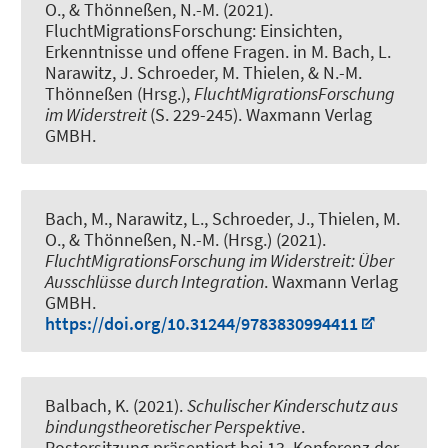
O.
, & Thönneßen, N.-M. (2021).
FluchtMigrationsForschung: Einsichten,
Erkenntnisse und offene Fragen
. in M. Bach, L.
Narawitz, J. Schroeder, M. Thielen, & N.-M.
Thönneßen (Hrsg.),
FluchtMigrationsForschung
im Widerstreit
(S. 229-245). Waxmann Verlag
GMBH.
Bach, M., Narawitz, L., Schroeder, J.
, Thielen, M.
O.
, & Thönneßen, N.-M. (Hrsg.) (2021).
FluchtMigrationsForschung im Widerstreit: Über
Ausschlüsse durch Integration
. Waxmann Verlag
GMBH.
https://doi.org/10.31244/9783830994411
Balbach, K.
(2021).
Schulischer Kinderschutz aus
bindungstheoretischer Perspektive
.
Postersitzung präsentiert bei 13. Konferenz der