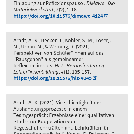
Einladung zur Reflexionspause
.
DiMawe - Die
Materialwerkstatt
,
3
(2), 1-16.
https://doi.org/10.11576/dimawe-4124
Arndt, A.-K.
, Becker, J., Köhler, S.-M., Löser, J.
M., Urban, M.
, & Werning, R.
(2021).
Perspektiven von Schüler*innen auf das
"Rausgehen" als gemeinsamer
Reflexionsimpuls
.
HLZ - Herausforderung
Lehrer*innenbildung
,
4
(1), 135-157.
https://doi.org/10.11576/hlz-4045
Arndt, A.-K.
(2021).
Vielschichtigkeit der
Aushandlungsprozesse in einem
Teamgespräch: Ergebnisse einer qualitativen
Studie zur Kooperation von
Regelschullehrkräften und Lehrkräften für
Sonderpädagogik
. in K. Kunze, D. Petersen, G.