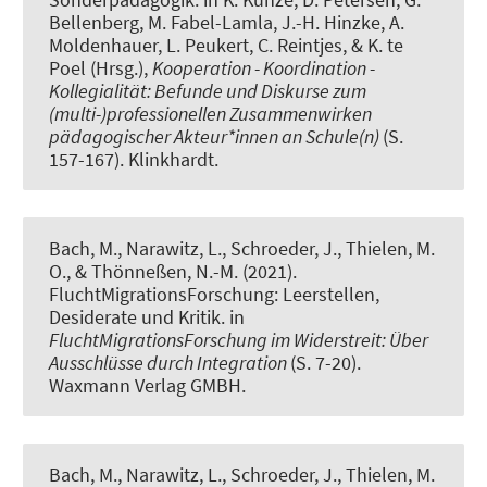
Bellenberg, M. Fabel-Lamla, J.-H. Hinzke, A.
Moldenhauer, L. Peukert, C. Reintjes, & K. te
Poel (Hrsg.),
Kooperation - Koordination -
Kollegialität: Befunde und Diskurse zum
(multi-)professionellen Zusammenwirken
pädagogischer Akteur*innen an Schule(n)
(S.
157-167). Klinkhardt.
Bach, M., Narawitz, L., Schroeder, J.
, Thielen, M.
O.
, & Thönneßen, N.-M. (2021).
FluchtMigrationsForschung: Leerstellen,
Desiderate und Kritik
. in
FluchtMigrationsForschung im Widerstreit: Über
Ausschlüsse durch Integration
(S. 7-20).
Waxmann Verlag GMBH.
Bach, M., Narawitz, L., Schroeder, J.
, Thielen, M.