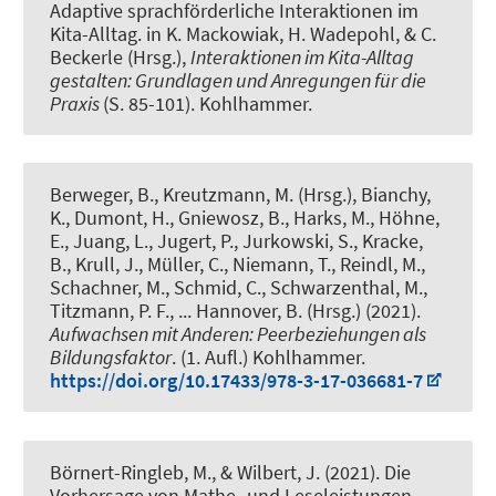
Adaptive sprachförderliche Interaktionen im
Kita-Alltag
. in K. Mackowiak, H. Wadepohl, & C.
Beckerle (Hrsg.),
Interaktionen im Kita-Alltag
gestalten: Grundlagen und Anregungen für die
Praxis
(S. 85-101). Kohlhammer.
Berweger, B., Kreutzmann, M. (Hrsg.), Bianchy,
K., Dumont, H., Gniewosz, B., Harks, M.
, Höhne,
E.
, Juang, L., Jugert, P., Jurkowski, S., Kracke,
B., Krull, J., Müller, C.
, Niemann, T.
, Reindl, M.,
Schachner, M., Schmid, C., Schwarzenthal, M.,
Titzmann, P. F., ... Hannover, B. (Hrsg.) (2021).
Aufwachsen mit Anderen: Peerbeziehungen als
Bildungsfaktor
. (1. Aufl.) Kohlhammer.
https://doi.org/10.17433/978-3-17-036681-7
Börnert-Ringleb, M.
, & Wilbert, J. (2021).
Die
Vorhersage von Mathe- und Leseleistungen