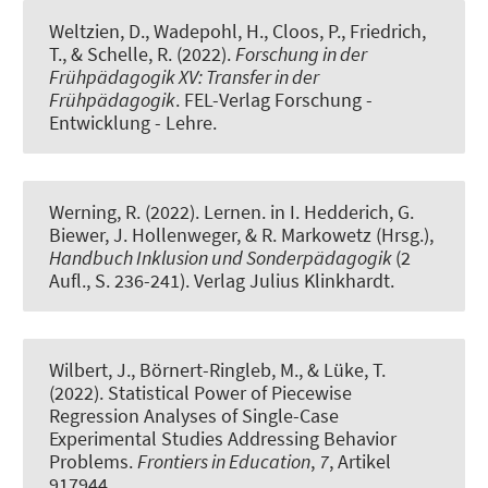
Weltzien, D.
, Wadepohl, H.
, Cloos, P., Friedrich,
T., & Schelle, R. (2022).
Forschung in der
Frühpädagogik XV: Transfer in der
Frühpädagogik
. FEL-Verlag Forschung -
Entwicklung - Lehre.
Werning, R.
(2022).
Lernen
. in I. Hedderich, G.
Biewer, J. Hollenweger, & R. Markowetz (Hrsg.),
Handbuch Inklusion und Sonderpädagogik
(2
Aufl., S. 236-241). Verlag Julius Klinkhardt.
Wilbert, J.
, Börnert-Ringleb, M.
, & Lüke, T.
(2022).
Statistical Power of Piecewise
Regression Analyses of Single-Case
Experimental Studies Addressing Behavior
Problems
.
Frontiers in Education
,
7
, Artikel
917944.