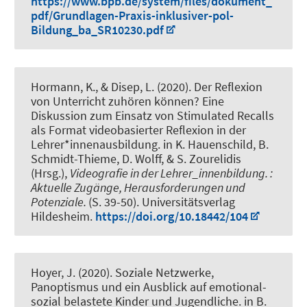
https://www.bpb.de/system/files/dokument_
pdf/Grundlagen-Praxis-inklusiver-pol-
Bildung_ba_SR10230.pdf
Hormann, K., & Disep, L. (2020).
Der Reflexion
von Unterricht zuhören können? Eine
Diskussion zum Einsatz von Stimulated Recalls
als Format videobasierter Reflexion in der
Lehrer*innenausbildung.
in K. Hauenschild, B.
Schmidt-Thieme, D. Wolff, & S. Zourelidis
(Hrsg.),
Videografie in der Lehrer_innenbildung. :
Aktuelle Zugänge, Herausforderungen und
Potenziale.
(S. 39-50). Universitätsverlag
Hildesheim.
https://doi.org/10.18442/104
Hoyer, J. (2020).
Soziale Netzwerke,
Panoptismus und ein Ausblick auf emotional-
sozial belastete Kinder und Jugendliche
. in B.