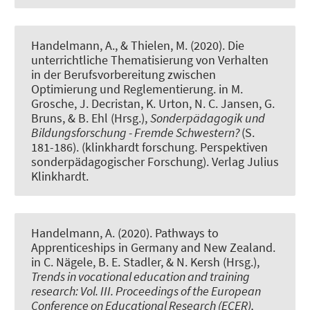
Handelmann, A.
, & Thielen, M.
(2020).
Die
unterrichtliche Thematisierung von Verhalten
in der Berufsvorbereitung zwischen
Optimierung und Reglementierung
. in M.
Grosche, J. Decristan, K. Urton, N. C. Jansen, G.
Bruns, & B. Ehl (Hrsg.),
Sonderpädagogik und
Bildungsforschung - Fremde Schwestern?
(S.
181-186). (klinkhardt forschung. Perspektiven
sonderpädagogischer Forschung). Verlag Julius
Klinkhardt.
Handelmann, A. (2020).
Pathways to
Apprenticeships in Germany and New Zealand
.
in C. Nägele, B. E. Stadler, & N. Kersh (Hrsg.),
Trends in vocational education and training
research: Vol. III. Proceedings of the European
Conference on Educational Research (ECER),