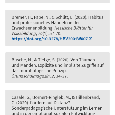
Bremer, H.
, Pape, N.
, & Schlitt, L. (2020).
Habitus
und professionelles Handeln in der
Erwachsenenbildung
.
Hessische Blätter für
Volksbildung
,
70
(1), 57-70.
https://doi.org/10.3278/HBV2001W007
Busche, N., & Tietge, S. (2020).
Von Täumen
und Mänden. Explizite und implizite Zugriffe auf
das morphologische Prinzip
.
Grundschulmagazin
,
2
, 34-37.
Casale, G.
, Börnert-Ringleb, M.
, & Hillenbrand,
C. (2020).
Fördern auf Distanz?
Sonderpädagogische Unterstützung im Lernen
und in der emotional-sozialen Entwicklung