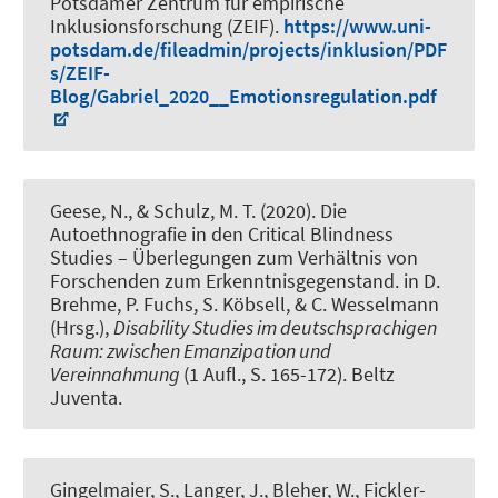
Potsdamer Zentrum für empirische
Inklusionsforschung (ZEIF).
https://www.uni-
potsdam.de/fileadmin/projects/inklusion/PDF
s/ZEIF-
Blog/Gabriel_2020__Emotionsregulation.pdf
Geese, N.
, & Schulz, M. T.
(2020).
Die
Autoethnografie in den Critical Blindness
Studies – Überlegungen zum Verhältnis von
Forschenden zum Erkenntnisgegenstand
. in D.
Brehme, P. Fuchs, S. Köbsell, & C. Wesselmann
(Hrsg.),
Disability Studies im deutschsprachigen
Raum: zwischen Emanzipation und
Vereinnahmung
(1 Aufl., S. 165-172). Beltz
Juventa.
Gingelmaier, S., Langer, J., Bleher, W., Fickler-