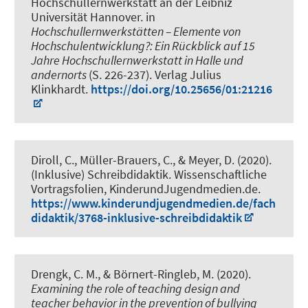
Hochschullernwerkstatt an der Leibniz
Universität Hannover
. in
Hochschullernwerkstätten – Elemente von
Hochschulentwicklung?: Ein Rückblick auf 15
Jahre Hochschullernwerkstatt in Halle und
andernorts
(S. 226-237). Verlag Julius
Klinkhardt.
https://doi.org/10.25656/01:21216
Diroll, C.
, Müller-Brauers, C.
, & Meyer, D.
(2020).
(Inklusive) Schreibdidaktik
. Wissenschaftliche
Vortragsfolien, KinderundJugendmedien.de.
https://www.kinderundjugendmedien.de/fach
didaktik/3768-inklusive-schreibdidaktik
Drengk, C. M.
, & Börnert-Ringleb, M.
(2020).
Examining the role of teaching design and
teacher behavior in the prevention of bullying