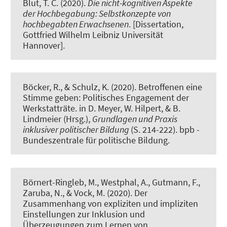
Blut, T. C. (2020).
Die nicht-kognitiven Aspekte
der Hochbegabung: Selbstkonzepte von
hochbegabten Erwachsenen
. [Dissertation,
Gottfried Wilhelm Leibniz Universität
Hannover].
Böcker, R., & Schulz, K. (2020).
Betroffenen eine
Stimme geben: Politisches Engagement der
Werkstatträte
. in D. Meyer, W. Hilpert, & B.
Lindmeier (Hrsg.),
Grundlagen und Praxis
inklusiver politischer Bildung
(S. 214-222). bpb -
Bundeszentrale für politische Bildung.
Börnert-Ringleb, M.
, Westphal, A., Gutmann, F.,
Zaruba, N., & Vock, M. (2020).
Der
Zusammenhang von expliziten und impliziten
Einstellungen zur Inklusion und
Überzeugungen zum Lernen von