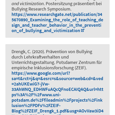
and victimization
. Postersitzung präsentiert bei
Bullying Research Symposium.
https://www.researchgate.net/publication/34
5670890_Examining_the_role_of_teaching_de
sign_and_teacher_behavior_in_the_preventi
on_of_bullying_and_victimization
Drengk, C.
(2020).
Prävention von Bullying
durch Lehrkraftverhalten und
Unterrichtsgestaltung
. Potsdamer Zentrum für
empirische Inklusionsforschung (ZEIF).
https://www.google.com/url?
sa=t&rct=j&q=&esrc=s&source=web&cd=&ved
=2ahUKEwiG7-jVw-
33AhWNQ_EDHWFuAQcQFnoECAIQAQ&url=htt
ps%3A%2F%2Fwww.uni-
potsdam.de%2Ffileadmin%2Fprojects%2Fink
lusion%2FPDFs%2FZEIF-
Blog%2FZEIF_Drengk_1.pdf&usg=AOvVaw3iD4