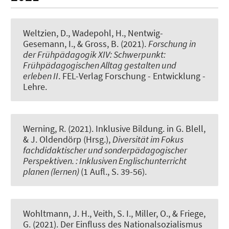
Weltzien, D.
, Wadepohl, H.
, Nentwig-
Gesemann, I., & Gross, B. (2021).
Forschung in
der Frühpädagogik XIV: Schwerpunkt:
Frühpädagogischen Alltag gestalten und
erleben II
. FEL-Verlag Forschung - Entwicklung -
Lehre.
Werning, R.
(2021).
Inklusive Bildung
. in G. Blell,
& J. Oldendörp (Hrsg.),
Diversität im Fokus
fachdidaktischer und sonderpädagogischer
Perspektiven. : Inklusiven Englischunterricht
planen (lernen)
(1 Aufl., S. 39-56).
Wohltmann, J. H.
, Veith, S. I.
, Miller, O., & Friege,
G. (2021).
Der Einfluss des Nationalsozialismus