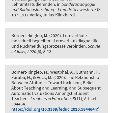
Lehramtsstudierenden
. in
Sonderpädagogik
und Bildungsforschung – Fremde Schwestern?
(S.
187-191). Verlag Julius Klinkhardt.
Börnert-Ringleb, M.
(2020).
Lernverläufe
individuell begleiten - Lernverlaufsdiagnostik
und Rückmeldungsprozesse verbinden
.
Schule
inklusiv
,
2020
(6), 8-13.
Börnert-Ringleb, M.
, Westphal, A., Gutmann, F.,
Zaruba, N., & Vock, M. (2020).
The Relationship
Between Attitudes Toward Inclusion, Beliefs
About Teaching and Learning, and Subsequent
Automatic Evaluations Amongst Student
Teachers
.
Frontiers in Education
,
5
(11), Artikel
584464.
https://doi.org/10.3389/feduc.2020.584464