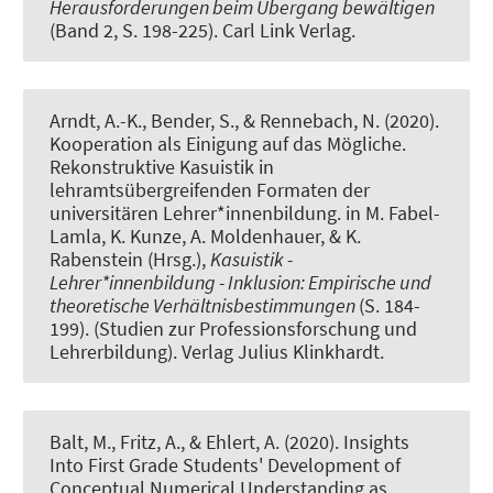
Herausforderungen beim Übergang bewältigen
(Band 2, S. 198-225). Carl Link Verlag.
Arndt, A.-K.
, Bender, S., & Rennebach, N. (2020).
Kooperation als Einigung auf das Mögliche.
Rekonstruktive Kasuistik in
lehramtsübergreifenden Formaten der
universitären Lehrer*innenbildung
. in M. Fabel-
Lamla, K. Kunze, A. Moldenhauer, & K.
Rabenstein (Hrsg.),
Kasuistik -
Lehrer*innenbildung - Inklusion: Empirische und
theoretische Verhältnisbestimmungen
(S. 184-
199). (Studien zur Professionsforschung und
Lehrerbildung). Verlag Julius Klinkhardt.
Balt, M., Fritz, A., & Ehlert, A. (2020).
Insights
Into First Grade Students' Development of
Conceptual Numerical Understanding as