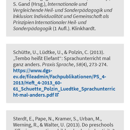
S. Gand (Hrsg.),
lnternationale und
Vergleichende Heil- und Sonderpädagogik und
lnklusion: lndividualität und Gemeinschaft als
Prinzipien lnternationaler Heil- und
Sonderpädagogik
(1 Aufl.). Klinkhardt.
Schütte, U., Lüdtke, U., & Polzin, C. (2013).
„Tembo heißt Elefant“: Sprachunterricht mal
ganz anders
.
Praxis Sprache
,
58
(4), 273-274.
https://www.dgs-
ev.de/fileadmin/Fachpublikationen/PS_4-
2013/Heft_4-2013_60-
61_Schuette_Polzin_Luedtke_Sprachunterric
ht-mal-anders.pdf
Sterdt, E.
, Pape, N.
, Kramer, S., Urban, M.
,
Werning, R.
, & Walter, U. (2013).
Do preschools