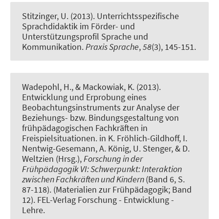
Stitzinger, U.
(2013).
Unterrichtsspezifische
Sprachdidaktik im Förder- und
Unterstützungsprofil Sprache und
Kommunikation
.
Praxis Sprache
,
58
(3), 145-151.
Wadepohl, H.
, & Mackowiak, K.
(2013).
Entwicklung und Erprobung eines
Beobachtungsinstruments zur Analyse der
Beziehungs- bzw. Bindungsgestaltung von
frühpädagogischen Fachkräften in
Freispielsituationen
. in K. Fröhlich-Gildhoff, I.
Nentwig-Gesemann, A. König, U. Stenger, & D.
Weltzien (Hrsg.),
Forschung in der
Frühpädagogik VI: Schwerpunkt: Interaktion
zwischen Fachkräften und Kindern
(Band 6, S.
87-118). (Materialien zur Frühpädagogik; Band
12). FEL-Verlag Forschung - Entwicklung -
Lehre.