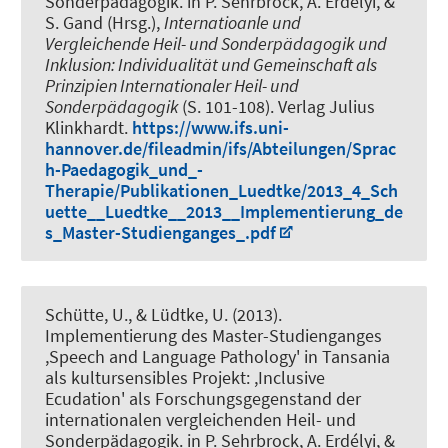
Sonderpädagogik
. in P. Sehrbrock, A. Erdélyi, &
S. Gand (Hrsg.),
Internatioanle und
Vergleichende Heil- und Sonderpädagogik und
Inklusion: Individualität und Gemeinschaft als
Prinzipien Internationaler Heil- und
Sonderpädagogik
(S. 101-108). Verlag Julius
Klinkhardt.
https://www.ifs.uni-
hannover.de/fileadmin/ifs/Abteilungen/Sprac
h-Paedagogik_und_-
Therapie/Publikationen_Luedtke/2013_4_Sch
uette__Luedtke__2013__Implementierung_de
s_Master-Studienganges_.pdf
Schütte, U., & Lüdtke, U. (2013).
Implementierung des Master-Studienganges
,Speech and Language Pathology' in Tansania
als kultursensibles Projekt: ,Inclusive
Ecudation' als Forschungsgegenstand der
internationalen vergleichenden Heil- und
Sonderpädagogik
. in P. Sehrbrock, A. Erdélyi, &