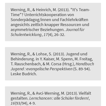
Werning, R.
, & Heinrich, M. (2013).
"It's Team-
Time"? Unterrichtskooperation von
Sonderpädagog/innen und Fachlehrkräften
angesichts zeitlich knapper Ressourcen und
asymmetrischer Beziehungen
.
Journal für
Schulentwicklung
,
17
(4), 26-32.
Werning, R.
, & Lohse, S. (2013).
Jugend und
Behinderung
. in Y. Kaiser, M. Spenn, M. Freitag,
T. Rauschenbach, & M. Corsa (Hrsg.),
Handbuch
Jugend : evangelische Perspektiven
(S. 89-94).
Leske Budrich.
Werning, R.
, & Avci-Werning, M. (2013).
Vielfalt
gestalten
.
Lernchancen : alle Schüler fördern!
,
16
(93/94), 4-9.