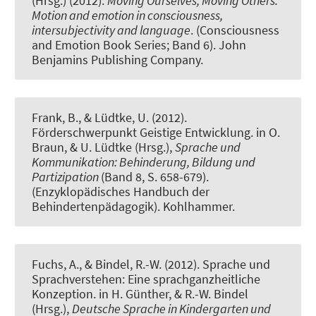
(Hrsg.) (2012).
Moving Ourselves, Moving Others:
Motion and emotion in consciousness,
intersubjectivity and language
. (Consciousness
and Emotion Book Series; Band 6). John
Benjamins Publishing Company.
Frank, B., & Lüdtke, U. (2012).
Förderschwerpunkt Geistige Entwicklung
. in O.
Braun, & U. Lüdtke (Hrsg.),
Sprache und
Kommunikation: Behinderung, Bildung und
Partizipation
(Band 8, S. 658-679).
(Enzyklopädisches Handbuch der
Behindertenpädagogik). Kohlhammer.
Fuchs, A., & Bindel, R.-W. (2012).
Sprache und
Sprachverstehen: Eine sprachganzheitliche
Konzeption
. in H. Günther, & R.-W. Bindel
(Hrsg.),
Deutsche Sprache in Kindergarten und