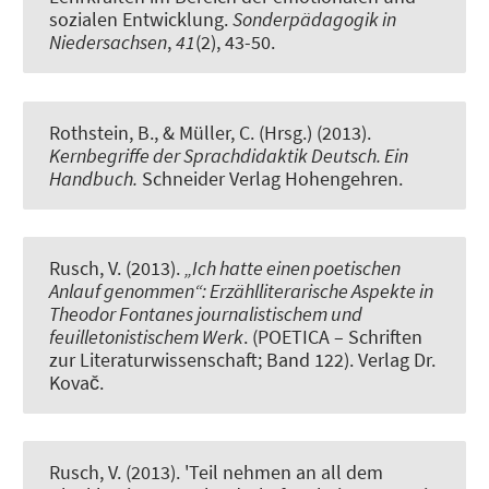
sozialen Entwicklung
.
Sonderpädagogik in
Niedersachsen
,
41
(2), 43-50.
Rothstein, B.
, & Müller, C.
(Hrsg.) (2013).
Kernbegriffe der Sprachdidaktik Deutsch. Ein
Handbuch.
Schneider Verlag Hohengehren.
Rusch, V. (2013).
„Ich hatte einen poetischen
Anlauf genommen“: Erzählliterarische Aspekte in
Theodor Fontanes journalistischem und
feuilletonistischem Werk
. (POETICA – Schriften
zur Literaturwissenschaft; Band 122). Verlag Dr.
Kovac̆.
Rusch, V. (2013).
'Teil nehmen an all dem