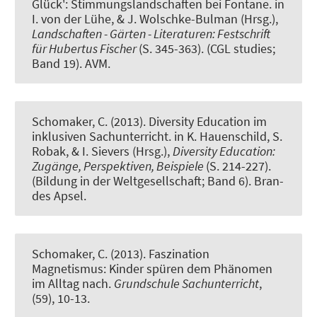
Glück': Stimmungslandschaften bei Fontane
. in
I. von der Lühe, & J. Wolschke-Bulman (Hrsg.),
Landschaften - Gärten - Literaturen: Festschrift
für Hubertus Fischer
(S. 345-363). (CGL studies;
Band 19). AVM.
Schomaker, C. (2013).
Diversity Education im
inklusiven Sachunterricht
. in K. Hauenschild, S.
Robak, & I. Sievers (Hrsg.),
Diversity Education:
Zugänge, Perspektiven, Beispiele
(S. 214-227).
(Bildung in der Weltgesellschaft; Band 6). Bran-
des Apsel.
Schomaker, C. (2013).
Faszination
Magnetismus: Kinder spüren dem Phänomen
im Alltag nach
.
Grundschule Sachunterricht
,
(59), 10-13.