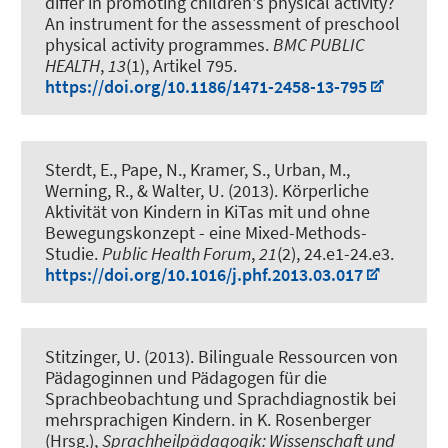
differ in promoting children's physical activity?
An instrument for the assessment of preschool
physical activity programmes
.
BMC PUBLIC
HEALTH
,
13
(1), Artikel 795.
https://doi.org/10.1186/1471-2458-13-795
Sterdt, E.
, Pape, N.
, Kramer, S., Urban, M.
,
Werning, R.
, & Walter, U. (2013).
Körperliche
Aktivität von Kindern in KiTas mit und ohne
Bewegungskonzept - eine Mixed-Methods-
Studie
.
Public Health Forum
,
21
(2), 24.e1-24.e3.
https://doi.org/10.1016/j.phf.2013.03.017
Stitzinger, U.
(2013).
Bilinguale Ressourcen von
Pädagoginnen und Pädagogen für die
Sprachbeobachtung und Sprachdiagnostik bei
mehrsprachigen Kindern
. in K. Rosenberger
(Hrsg.),
Sprachheilpädagogik: Wissenschaft und