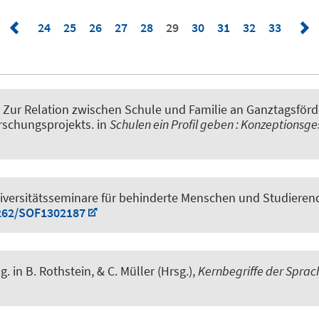
24
25
26
27
28
29
30
31
32
33
.
Zur Relation zwischen Schule und Familie an Ganztagsför
orschungsprojekts
. in
Schulen ein Profil geben : Konzeptionsg
versitätsseminare für behinderte Menschen und Studieren
3262/SOF1302187
g.
in B. Rothstein, & C. Müller (Hrsg.),
Kernbegriffe der Sprac