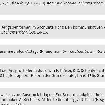
, S., & Oldenburg, I. (2013).
Kommunikativer Sachunterricht: 
s Aufgabenformat im Sachunterricht: Den kommunikativen A
 Sachunterricht
, (59), 14-16.
faszinierendes (Alltags-)Phänomen
.
Grundschule Sachunterri
 der Anspruch der Inklusion
. in E. Gläser, & G. Schönknecht
-57). (Beiträge zur Reform der Grundschule ; Band 136). Gr
ensweisen zum Ausdruck bringen: Zur Bedeutsamkeit ästhet
 Schomaker, A. Becher, S. Miller, I. Oldenburg, & D. Pech (Hrsg.
chneider-Verlag.