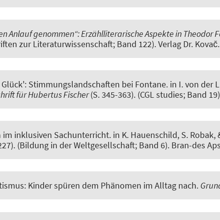
hen Anlauf genommen“: Erzählliterarische Aspekte in Theodor 
iften zur Literaturwissenschaft; Band 122). Verlag Dr. Kovac̆.
m Glück': Stimmungslandschaften bei Fontane
. in I. von der
hrift für Hubertus Fischer
(S. 345-363). (CGL studies; Band 19)
n im inklusiven Sachunterricht
. in K. Hauenschild, S. Robak, &
227). (Bildung in der Weltgesellschaft; Band 6). Bran-des Aps
tismus: Kinder spüren dem Phänomen im Alltag nach
.
Grund