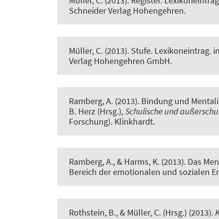
Müller, C.
(2013).
Register. Lexikoneintrag
Schneider Verlag Hohengehren.
Müller, C.
(2013).
Stufe. Lexikoneintrag.
in
Verlag Hohengehren GmbH.
Ramberg, A. (2013).
Bindung und Mentalis
B. Herz (Hrsg.),
Schulische und außerschul
Forschung). Klinkhardt.
Ramberg, A., & Harms, K. (2013).
Das Ment
Bereich der emotionalen und sozialen E
Rothstein, B.
, & Müller, C.
(Hrsg.) (2013).
K