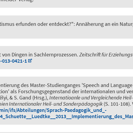
ismus erfunden oder entdeckt?": Annäherung an ein Natur
 von Dingen in Sachlernprozessen
.
Zeitschrift für Erziehungs
8-013-0421-1
tierung des Master-Studienganges 'Speech and Language P
cation' als Forschungsgegenstand der internationalen und ve
élyi, & S. Gand (Hrsg.),
Internatioanle und Vergleichende Heil
ipien Internationaler Heil- und Sonderpädagogik
(S. 101-108).
dmin/ifs/Abteilungen/Sprach-Paedagogik_und_-
_4_Schuette__Luedtke__2013__Implementierung_des_Mas