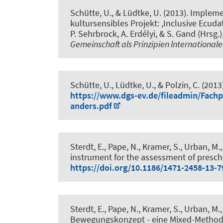
Schütte, U., & Lüdtke, U. (2013).
Implemen
kultursensibles Projekt: ,Inclusive Ecu
P. Sehrbrock, A. Erdélyi, & S. Gand (Hrsg.)
Gemeinschaft als Prinzipien lnternationa
Schütte, U., Lüdtke, U., & Polzin, C. (2013
https://www.dgs-ev.de/fileadmin/Fach
anders.pdf
Sterdt, E.
, Pape, N.
, Kramer, S., Urban, M.
instrument for the assessment of presch
https://doi.org/10.1186/1471-2458-13-7
Sterdt, E.
, Pape, N.
, Kramer, S., Urban, M.
Bewegungskonzept - eine Mixed-Method