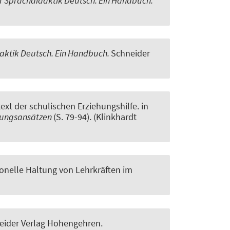
r Sprachdidaktik Deutsch. Ein Handbuch.
daktik Deutsch. Ein Handbuch.
Schneider
xt der schulischen Erziehungshilfe
. in
ösungsansätzen
(S. 79-94). (Klinkhardt
onelle Haltung von Lehrkräften im
ider Verlag Hohengehren.