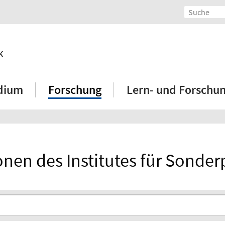
k
dium
Forschung
Lern- und Forschu
onen des Institutes für Sonde