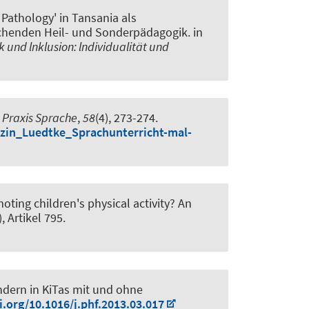
athology' in Tansania als
eichenden Heil- und Sonderpädagogik
. in
und lnklusion: lndividualität und
.
Praxis Sprache
,
58
(4), 273-274.
lzin_Luedtke_Sprachunterricht-mal-
oting children's physical activity? An
), Artikel 795.
indern in KiTas mit und ohne
i.org/10.1016/j.phf.2013.03.017