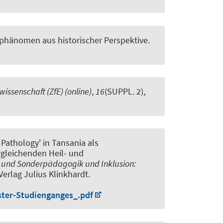
phänomen aus historischer Perspektive
.
wissenschaft (ZfE) (online)
,
16
(SUPPL. 2),
athology' in Tansania als
rgleichenden Heil- und
- und Sonderpädagogik und Inklusion:
 Verlag Julius Klinkhardt.
ter-Studienganges_.pdf