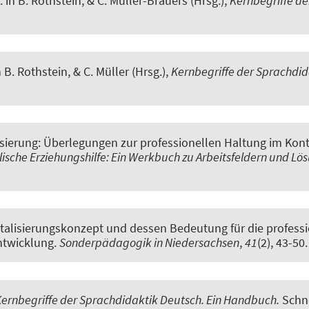
.
in B. Rothstein, & C. Müller-Brauers (Hrsg.),
Kernbegriffe de
 B. Rothstein, & C. Müller (Hrsg.),
Kernbegriffe der Sprachdi
ierung: Überlegungen zur professionellen Haltung im Konte
ische Erziehungshilfe: Ein Werkbuch zu Arbeitsfeldern und L
alisierungskonzept und dessen Bedeutung für die professi
ntwicklung
.
Sonderpädagogik in Niedersachsen
,
41
(2), 43-50.
ernbegriffe der Sprachdidaktik Deutsch. Ein Handbuch.
Schne