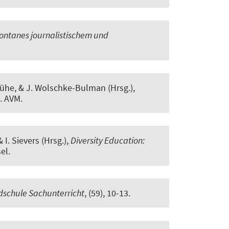
Fontanes journalistischem und
 Lühe, & J. Wolschke-Bulman (Hrsg.),
. AVM.
 I. Sievers (Hrsg.),
Diversity Education:
el.
schule Sachunterricht
, (59), 10-13.