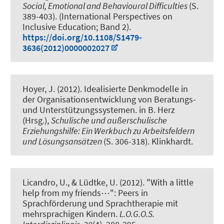
Social, Emotional and Behavioural Difficulties
(S.
389-403). (International Perspectives on
Inclusive Education; Band 2).
https://doi.org/10.1108/S1479-
3636(2012)0000002027
Hoyer, J. (2012).
Idealisierte Denkmodelle in
der Organisationsentwicklung von Beratungs-
und Unterstützungssystemen
. in B. Herz
(Hrsg.),
Schulische und außerschulische
Erziehungshilfe: Ein Werkbuch zu Arbeitsfeldern
und Lösungsansätzen
(S. 306-318). Klinkhardt.
Licandro, U., & Lüdtke, U. (2012).
"With a little
help from my friends⋯": Peers in
Sprachförderung und Sprachtherapie mit
mehrsprachigen Kindern
.
L.O.G.O.S.