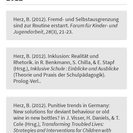
Herz, B. (2012).
Fremd- und Selbstausgrenzung
sind zur Routine erstarrt
.
Forum für Kinder- und
Jugendarbeit
,
28
(3), 21-23.
Herz, B. (2012).
Inklusion: Realität und
Rhetorik
. in R. Benkmann, S. Chilla, & E. Stapf
(Hrsg.),
Inklusive Schule : Einblicke und Ausblicke
(Theorie und Praxis der Schulpädagogik).
Prolog-Verl..
Herz, B. (2012).
Punitive trends in Germany:
New solutions for deviant behaviour or old
wine in new bottles?
in J. Visser, H. Daniels, & T.
Cole (Hrsg.),
Transforming Troubled Lives:
Strategies and Interventions for Children with