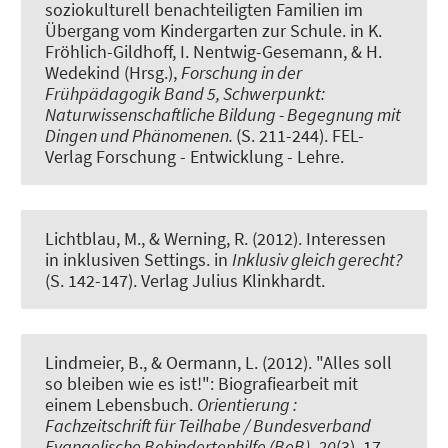
soziokulturell benachteiligten Familien im
Übergang vom Kindergarten zur Schule
. in K.
Fröhlich-Gildhoff, I. Nentwig-Gesemann, & H.
Wedekind (Hrsg.),
Forschung in der
Frühpädagogik Band 5, Schwerpunkt:
Naturwissenschaftliche Bildung - Begegnung mit
Dingen und Phänomenen.
(S. 211-244). FEL-
Verlag Forschung - Entwicklung - Lehre.
Lichtblau, M.
, & Werning, R.
(2012).
Interessen
in inklusiven Settings
. in
Inklusiv gleich gerecht?
(S. 142-147). Verlag Julius Klinkhardt.
Lindmeier, B.
, & Oermann, L. (2012).
"Alles soll
so bleiben wie es ist!": Biografiearbeit mit
einem Lebensbuch
.
Orientierung :
Fachzeitschrift für Teilhabe / Bundesverband
Evangelische Behindertenhilfe (BeB)
,
20
(3), 17-