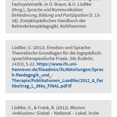
Fachsystematik
. in O. Braun, & U. Lüdtke
(Hrsg.),
Sprache und Kommunikation:
Behinderung, Bildung und Partizipation
(S. 13-
18). (Enzyklopädisches Handbuch der
Behindertenpädagogik). Kohlhammer.
Lüdtke, U. (2012).
Emotion und Sprache:
Theoretische Grundlagen für die logopädisch-
sprachtherapeutische Praxis
.
SAL-Bulletin
,
143
(3), 5-22.
https://www.ifs.uni-
hannover.de/fileadmin/ifs/Abteilungen/Sprac
h-Paedagogik_und_-
Therapie/Publikationen_Luedtke/2012_8_Fac
hbeitrag_L_dtke_FINAL.pdf
Lüdtke, U., & Frank, B. (2012).
Mission
»Inklusion«: Global – National – Lokal
.
In die