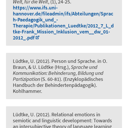
Welt, für die Welt
, (1), 24-25.
https://www.ifs.uni-
hannover.de/fileadmin/ifs/Abteilungen/Sprac
h-Paedagogik_und_-
Therapie/Publikationen_Luedtke/2012_7_L_d
tke-Frank_Mission_Inklusion_vem__dw_01-
2012_.pdf
Lüdtke, U. (2012).
Person und Sprache
. in O.
Braun, & U. Lüdtke (Hrsg.),
Sprache und
Kommunikation: Behinderung, Bildung und
Partizipation
(S. 60-81). (Enzyklopädisches
Handbuch der Behindertenpädagogik).
Kohlhammer.
Lüdtke, U. (2012).
Relational emotions in
semiotic and linguistic development: Towards
an intersubjective theory of language learning