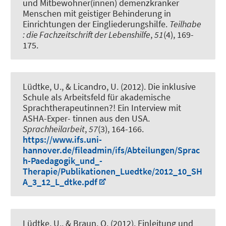
und Mitbewohner(innen) demenzkranker
Menschen mit geistiger Behinderung in
Einrichtungen der Eingliederungshilfe
.
Teilhabe
: die Fachzeitschrift der Lebenshilfe
,
51
(4), 169-
175.
Lüdtke, U., & Licandro, U. (2012).
Die inklusive
Schule als Arbeitsfeld für akademische
Sprachtherapeutinnen?! Ein Interview mit
ASHA-Exper- tinnen aus den USA
.
Sprachheilarbeit
,
57
(3), 164-166.
https://www.ifs.uni-
hannover.de/fileadmin/ifs/Abteilungen/Sprac
h-Paedagogik_und_-
Therapie/Publikationen_Luedtke/2012_10_SH
A_3_12_L_dtke.pdf
Lüdtke, U., & Braun, O. (2012).
Einleitung und