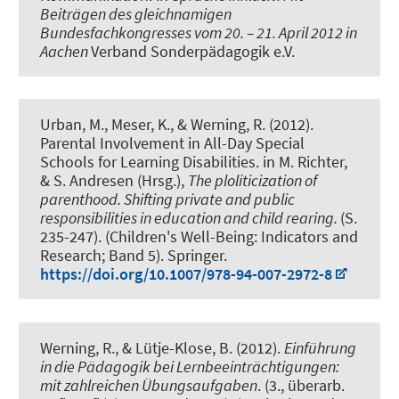
Beiträgen des gleichnamigen
Bundesfachkongresses vom 20. – 21. April 2012 in
Aachen
Verband Sonderpädagogik e.V.
Urban, M., Meser, K.
, & Werning, R.
(2012).
Parental Involvement in All-Day Special
Schools for Learning Disabilities
. in M. Richter,
& S. Andresen (Hrsg.),
The ploliticization of
parenthood. Shifting private and public
responsibilities in education and child rearing.
(S.
235-247). (Children's Well-Being: Indicators and
Research; Band 5). Springer.
https://doi.org/10.1007/978-94-007-2972-8
Werning, R.
, & Lütje-Klose, B. (2012).
Einführung
in die Pädagogik bei Lernbeeinträchtigungen:
mit zahlreichen Übungsaufgaben
. (3., überarb.