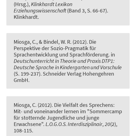
(Hrsg.),
Klinkhardt Lexikon
Erziehungswissenschaft
(Band 3, S. 66-67).
Klinkhardt.
Miosga, C.
, & Bindel, W. R. (2012).
Die
Perspektive der Sozio-Pragmatik für
Sprachentwicklung und Sprachförderung
. in
Deutschunterricht in Theorie und Praxis DTP1:
Deutsche Sprache in Kindergarten und Vorschule
(S. 199-237). Schneider Verlag Hohengehren
GmbH.
Miosga, C.
(2012).
Die Vielfalt des Sprechens:
Mit- und voneinander lernen im "Sommercamp
für stotternde Jugendliche und junge
Erwachsene"
.
L.O.G.O.S. Interdisziplinair
,
20
(2),
108-115.