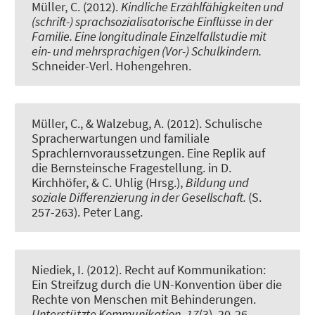
Müller, C.
(2012).
Kindliche Erzählfähigkeiten und
(schrift-) sprachsozialisatorische Einflüsse in der
Familie. Eine longitudinale Einzelfallstudie mit
ein- und mehrsprachigen (Vor-) Schulkindern.
Schneider-Verl. Hohengehren.
Müller, C.
, & Walzebug, A. (2012).
Schulische
Spracherwartungen und familiale
Sprachlernvoraussetzungen. Eine Replik auf
die Bernsteinsche Fragestellung.
in D.
Kirchhöfer, & C. Uhlig (Hrsg.),
Bildung und
soziale Differenzierung in der Gesellschaft.
(S.
257-263). Peter Lang.
Niediek, I.
(2012).
Recht auf Kommunikation:
Ein Streifzug durch die UN-Konvention über die
Rechte von Menschen mit Behinderungen
.
Unterstützte Kommunikation
,
17
(3), 20-26.