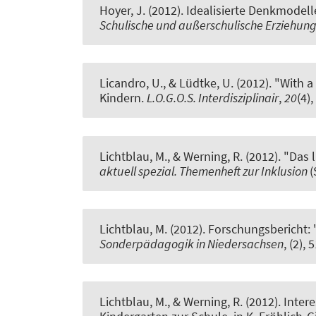
Hoyer, J. (2012).
Idealisierte Denkmodel
Schulische und außerschulische Erziehung
Licandro, U., & Lüdtke, U. (2012).
"With a
Kindern
.
L.O.G.O.S. Interdisziplinair
,
20
(4)
Lichtblau, M.
, & Werning, R.
(2012).
"Das l
aktuell spezial. Themenheft zur Inklusion
(
Lichtblau, M.
(2012).
Forschungsbericht:
Sonderpädagogik in Niedersachsen
, (2), 
Lichtblau, M.
, & Werning, R.
(2012).
Inter