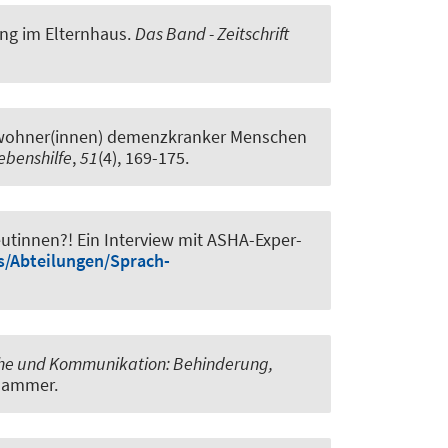
ng im Elternhaus
.
Das Band - Zeitschrift
bewohner(innen) demenzkranker Menschen
Lebenshilfe
,
51
(4), 169-175.
eutinnen?! Ein Interview mit ASHA-Exper-
fs/Abteilungen/Sprach-
he und Kommunikation: Behinderung,
lhammer.