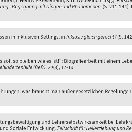
-Gildhoff, I. Nentwig-Gesemann, & H. Wedekind (Hrsg.),
Forsch
ldung - Begegnung mit Dingen und Phänomenen.
(S. 211-244).
ssen in inklusiven Settings
. in
Inklusiv gleich gerecht?
(S. 14
es soll so bleiben wie es ist!": Biografiearbeit mit einem Le
ehindertenhilfe (BeB)
,
20
(3), 17-19.
hrungen: was braucht man außer gesetzlichen Regelungen
tungsbewältigung und Lehrerselbstwirksamkeit bei Lehrkrä
und Soziale Entwicklung
.
Zeitschrift für Heilerziehung und Re