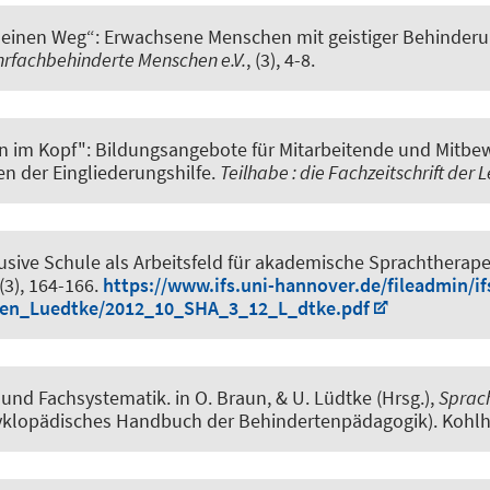
seinen Weg“: Erwachsene Menschen mit geistiger Behinderu
rfachbehinderte Menschen e.V.
, (3), 4-8.
n im Kopf": Bildungsangebote für Mitarbeitende und Mit
en der Eingliederungshilfe
.
Teilhabe : die Fachzeitschrift der 
lusive Schule als Arbeitsfeld für akademische Sprachtherap
(3), 164-166.
https://www.ifs.uni-hannover.de/fileadmin/i
nen_Luedtke/2012_10_SHA_3_12_L_dtke.pdf
g und Fachsystematik
. in O. Braun, & U. Lüdtke (Hrsg.),
Sprac
nzyklopädisches Handbuch der Behindertenpädagogik). Koh