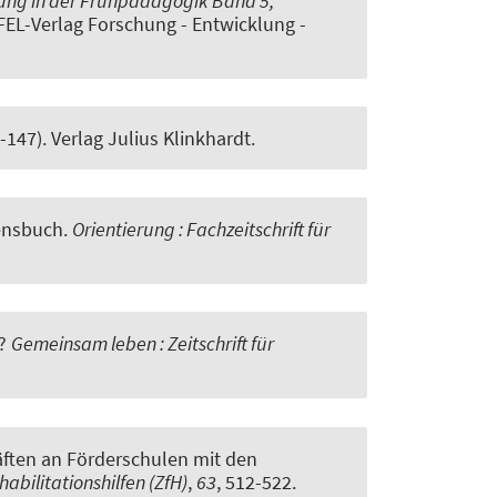
ung in der Frühpädagogik Band 5,
 FEL-Verlag Forschung - Entwicklung -
2-147). Verlag Julius Klinkhardt.
bensbuch
.
Orientierung : Fachzeitschrift für
?
Gemeinsam leben : Zeitschrift für
ften an Förderschulen mit den
habilitationshilfen (ZfH)
,
63
, 512-522.