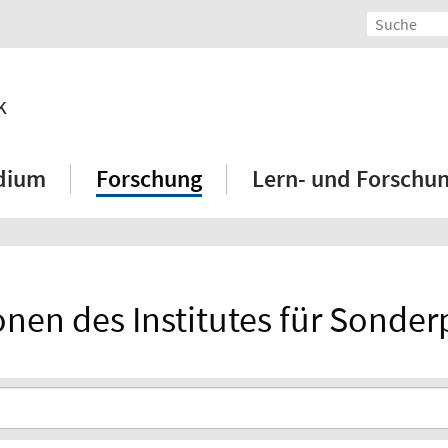
k
dium
Forschung
Lern- und Forschu
onen des Institutes für Sonde