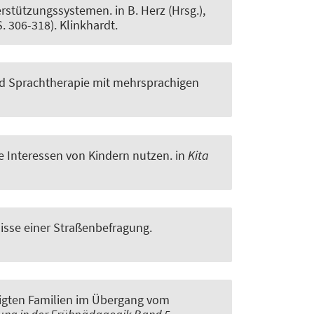
terstützungssystemen
. in B. Herz (Hrsg.),
S. 306-318). Klinkhardt.
und Sprachtherapie mit mehrsprachigen
ie Interessen von Kindern nutzen.
in
Kita
isse einer Straßenbefragung
.
ligten Familien im Übergang vom