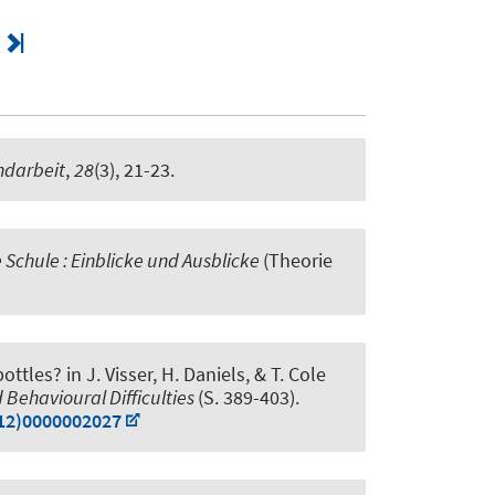
ndarbeit
,
28
(3), 21-23.
e Schule : Einblicke und Ausblicke
(Theorie
bottles?
in J. Visser, H. Daniels, & T. Cole
 Behavioural Difficulties
(S. 389-403).
012)0000002027