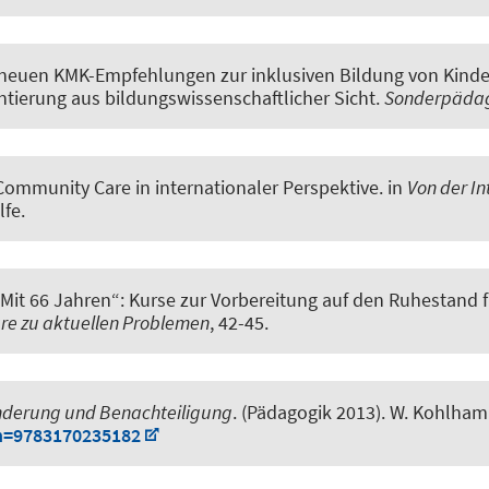
 neuen KMK-Empfehlungen zur inklusiven Bildung von Kind
ierung aus bildungswissenschaftlicher Sicht
.
Sonderpädag
ommunity Care in internationaler Perspektive
. in
Von der In
lfe.
Mit 66 Jahren“: Kurse zur Vorbereitung auf den Ruhestand f
are zu aktuellen Problemen
, 42-45.
nderung und Benachteiligung
. (Pädagogik 2013). W. Kohlha
n=9783170235182