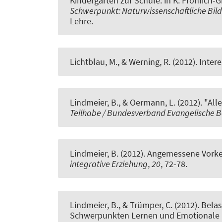
Kindergarten zur Schule
. in K. Fröhlich
Schwerpunkt: Naturwissenschaftliche Bi
Lehre.
Lichtblau, M.
, & Werning, R.
(2012).
Intere
Lindmeier, B.
, & Oermann, L. (2012).
"All
Teilhabe / Bundesverband Evangelische B
Lindmeier, B.
(2012).
Angemessene Vorke
integrative Erziehung
,
20
, 72-78.
Lindmeier, B.
, & Trümper, C. (2012).
Belas
Schwerpunkten Lernen und Emotionale 