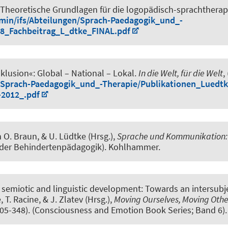
Theoretische Grundlagen für die logopädisch-sprachtherap
dmin/ifs/Abteilungen/Sprach-Paedagogik_und_-
_8_Fachbeitrag_L_dtke_FINAL.pdf
klusion«: Global – National – Lokal
.
In die Welt, für die Welt
,
n/Sprach-Paedagogik_und_-Therapie/Publikationen_Luedt
2012_.pdf
in O. Braun, & U. Lüdtke (Hrsg.),
Sprache und Kommunikation: 
 der Behindertenpädagogik). Kohlhammer.
 semiotic and linguistic development: Towards an intersubj
, T. Racine, & J. Zlatev (Hrsg.),
Moving Ourselves, Moving Other
 305-348). (Consciousness and Emotion Book Series; Band 6