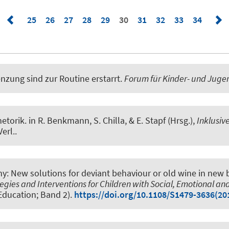
25
26
27
28
29
30
31
32
33
34
zung sind zur Routine erstarrt
.
Forum für Kinder- und Juge
hetorik
. in R. Benkmann, S. Chilla, & E. Stapf (Hrsg.),
Inklusiv
erl..
y: New solutions for deviant behaviour or old wine in new 
egies and Interventions for Children with Social, Emotional and
 Education; Band 2).
https://doi.org/10.1108/S1479-3636(2