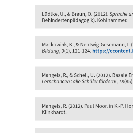
Lüdtke, U., & Braun, O. (2012).
Sprache un
Behindertenpädagogik). Kohlhammer.
Mackowiak, K.
, & Nentwig-Gesemann, I. 
Bildung
,
3
(1), 121-124.
https://econtent
Mangels, R., & Schell, U. (2012).
Basale E
Lernchancen : alle Schüler fördern!
,
18
(85)
Mangels, R. (2012).
Paul Moor
. in K.-P. H
Klinkhardt.