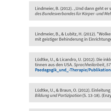
Lindmeier, B.
(2012).
„Und dann geht er 
des Bundesverbandes für Körper- und Meh
Lindmeier, B.
, & Lubitz, H. (2012).
"Wolke
mit geistiger Behinderung in Einrichtung
Lüdtke, U., & Licandro, U. (2012).
Die ink
tinnen aus den USA
.
Sprachheilarbeit
,
57
Paedagogik_und_-Therapie/Publikatio
Lüdtke, U., & Braun, O. (2012).
Einleitun
Bildung und Partizipation
(S. 13-18). (E