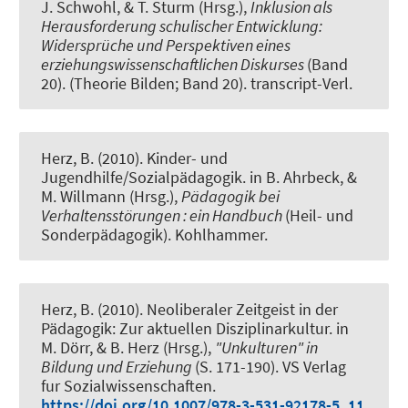
J. Schwohl, & T. Sturm (Hrsg.),
Inklusion als
Herausforderung schulischer Entwicklung:
Widersprüche und Perspektiven eines
erziehungswissenschaftlichen Diskurses
(Band
20). (Theorie Bilden; Band 20). transcript-Verl.
Herz, B. (2010).
Kinder- und
Jugendhilfe/Sozialpädagogik
. in B. Ahrbeck, &
M. Willmann (Hrsg.),
Pädagogik bei
Verhaltensstörungen : ein Handbuch
(Heil- und
Sonderpädagogik). Kohlhammer.
Herz, B. (2010).
Neoliberaler Zeitgeist in der
Pädagogik: Zur aktuellen Disziplinarkultur
. in
M. Dörr, & B. Herz (Hrsg.),
"Unkulturen" in
Bildung und Erziehung
(S. 171-190). VS Verlag
fur Sozialwissenschaften.
https://doi.org/10.1007/978-3-531-92178-5_11