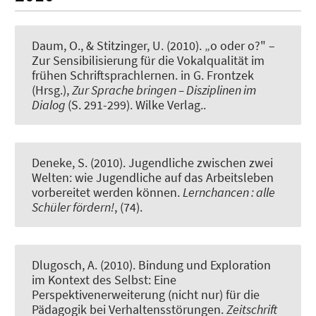
Daum, O.
, & Stitzinger, U.
(2010).
„o oder o?" –
Zur Sensibilisierung für die Vokalqualität im
frühen Schriftsprachlernen
. in G. Frontzek
(Hrsg.),
Zur Sprache bringen – Disziplinen im
Dialog
(S. 291-299). Wilke Verlag..
Deneke, S. (2010).
Jugendliche zwischen zwei
Welten: wie Jugendliche auf das Arbeitsleben
vorbereitet werden können
.
Lernchancen : alle
Schüler fördern!
, (74).
Dlugosch, A. (2010).
Bindung und Exploration
im Kontext des Selbst: Eine
Perspektivenerweiterung (nicht nur) für die
Pädagogik bei Verhaltensstörungen
.
Zeitschrift