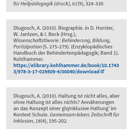
für Heilpädagogik (druck)
,
61
(9), 324-330.
Dlugosch, A. (2010).
Biographie
. in D. Horster,
W. Jantzen, & I. Beck (Hrsg.),
Wissenschaftstheorie : Behinderung, Bildung,
Partizipation
(S. 275-279). (Enzyklopädisches
Handbuch der Behindertenpädagogik; Band 1).
Kohlhammer.
https://elibrary.kohlhammer.de/book/10.1743
3/978-3-17-029509-4/00040/download
Dlugosch, A. (2010).
Haltung ist nicht alles, aber
ohne Haltung ist alles nichts? Annäherungen
an das Konzept einer glqInklusive Haltung' im
Kontext Schule
.
Gemeinsam leben: Zeitschrift für
Inklusion
,
18
(4), 195-202.