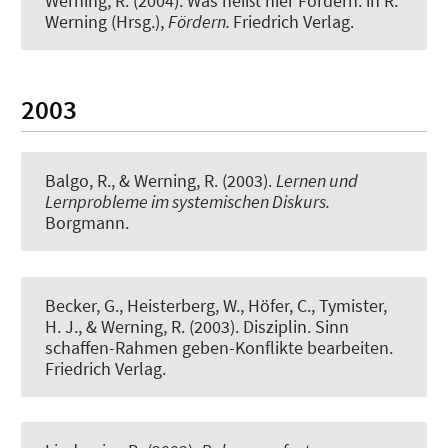
Werning, R.
(2004).
Was heißt hier Fördern.
in R.
Werning (Hrsg.),
Fördern.
Friedrich Verlag.
2003
Balgo, R.
, & Werning, R.
(2003).
Lernen und
Lernprobleme im systemischen Diskurs.
Borgmann.
Becker, G., Heisterberg, W., Höfer, C., Tymister,
H. J.
, & Werning, R.
(2003).
Disziplin. Sinn
schaffen-Rahmen geben-Konflikte bearbeiten
.
Friedrich Verlag.