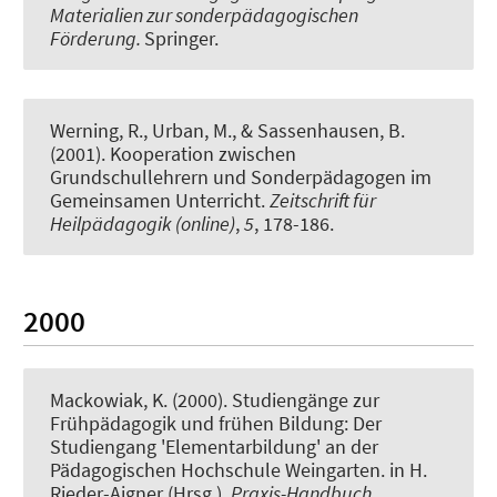
Materialien zur sonderpädagogischen
Förderung.
Springer.
Werning, R.
, Urban, M., & Sassenhausen, B.
(2001).
Kooperation zwischen
Grundschullehrern und Sonderpädagogen im
Gemeinsamen Unterricht.
Zeitschrift für
Heilpädagogik (online)
,
5
, 178-186.
2000
Mackowiak, K.
(2000).
Studiengänge zur
Frühpädagogik und frühen Bildung: Der
Studiengang 'Elementarbildung' an der
Pädagogischen Hochschule Weingarten
. in H.
Rieder-Aigner (Hrsg.),
Praxis-Handbuch