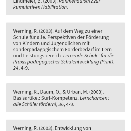
Lindmeier, B.
(2003).
Rahmenaufsatz zur
kumulativen Habilitation
.
Werning, R.
(2003).
Auf dem Weg zu einer
Schule für alle. Perspektiven der Förderung
von Kindern und Jugendlichen mit
sonderpädagogischem Förderbedarf im Lern-
und Leistungsbereich.
Lernende Schule: für die
Praxis pädagogischer Schulentwicklung (Print)
,
24
, 4-9.
Werning, R.
, Daum, O., & Urban, M. (2003).
Basisartikel: Surf-Kompetenz.
Lernchancen :
alle Schüler fördern!
,
36
, 4-9.
Werning, R.
(2003).
Entwicklung von