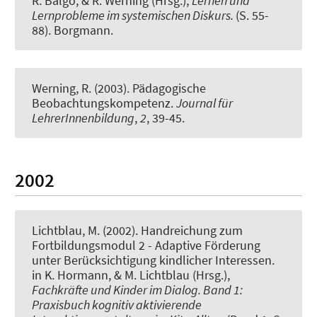
R. Balgo, & R. Werning (Hrsg.),
Lernen und
Lernprobleme im systemischen Diskurs.
(S. 55-
88). Borgmann.
Werning, R.
(2003).
Pädagogische
Beobachtungskompetenz.
Journal für
LehrerInnenbildung
,
2
, 39-45.
2002
Lichtblau, M.
(2002).
Handreichung zum
Fortbildungsmodul 2 - Adaptive Förderung
unter Berücksichtigung kindlicher Interessen
.
in K. Hormann, & M. Lichtblau (Hrsg.),
Fachkräfte und Kinder im Dialog. Band 1:
Praxisbuch kognitiv aktivierende