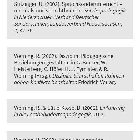
Stitzinger, U.
(2002).
Sprachsonderunterricht –
mehr als nur Sprachtherapie
.
Sonderpädagogik
in Niedersachsen. Verband Deutscher
Sonderschulen, Landesverband Niedersachsen
,
2
, 32-36.
Werning, R.
(2002).
Disziplin: Pädagogische
Beziehungen gestalten
. in G. Becker, W.
Heisterberg, C. Höfer, H. J. Tymister, & R.
Werning (Hrsg.),
Disziplin. Sinn schaffen-Rahmen
geben-Konflikte bearbeiten
Friedrich Verlag.
Werning, R.
, & Lütje-Klose, B. (2002).
Einführung
in die Lernbehindertenpädagogik.
UTB.
Werning, R.
(2002).
Keine vorschnellen