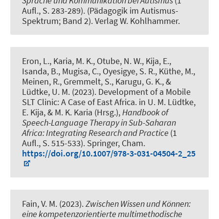
Sprache und Kommunikation bei Autismus
(1
Aufl., S. 283-289). (Pädagogik im Autismus-
Spektrum; Band 2). Verlag W. Kohlhammer.
Eron, L., Karia, M. K., Otube, N. W., Kija, E.,
Isanda, B., Mugisa, C., Oyesigye, S. R., Küthe, M.,
Meinen, R., Gremmelt, S., Karugu, G. K., &
Lüdtke, U. M. (2023).
Development of a Mobile
SLT Clinic: A Case of East Africa
. in U. M. Lüdtke,
E. Kija, & M. K. Karia (Hrsg.),
Handbook of
Speech-Language Therapy in Sub-Saharan
Africa: Integrating Research and Practice
(1
Aufl., S. 515-533). Springer, Cham.
https://doi.org/10.1007/978-3-031-04504-2_25
Fain, V. M. (2023).
Zwischen Wissen und Können:
eine kompetenzorientierte multimethodische