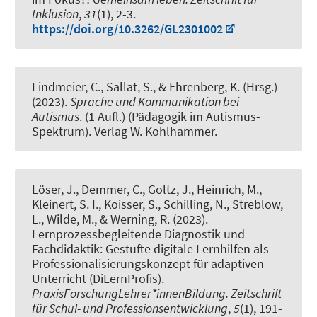
Inklusion
,
31
(1), 2-3.
https://doi.org/10.3262/GL2301002
Lindmeier, C., Sallat, S.
, & Ehrenberg, K.
(Hrsg.)
(2023).
Sprache und Kommunikation bei
Autismus
. (1 Aufl.) (Pädagogik im Autismus-
Spektrum). Verlag W. Kohlhammer.
Löser, J., Demmer, C., Goltz, J., Heinrich, M.,
Kleinert, S. I., Koisser, S.
, Schilling, N.
, Streblow,
L., Wilde, M.
, & Werning, R.
(2023).
Lernprozessbegleitende Diagnostik und
Fachdidaktik: Gestufte digitale Lernhilfen als
Professionalisierungskonzept für adaptiven
Unterricht (DiLernProfis)
.
PraxisForschungLehrer*innenBildung. Zeitschrift
für Schul- und Professionsentwicklung
,
5
(1), 191-