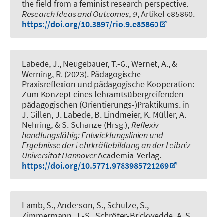
the field from a feminist research perspective
.
Research Ideas and Outcomes
,
9
, Artikel e85860.
https://doi.org/10.3897/rio.9.e85860
Labede, J.
, Neugebauer, T.-G.
, Wernet, A.
, &
Werning, R.
(2023).
Pädagogische
Praxisreflexion und pädagogische Kooperation:
Zum Konzept eines lehramtsübergreifenden
pädagogischen (Orientierungs-)Praktikums
. in
J. Gillen, J. Labede, B. Lindmeier, K. Müller, A.
Nehring, & S. Schanze (Hrsg.),
Reflexiv
handlungsfähig: Entwicklungslinien und
Ergebnisse der Lehrkräftebildung an der Leibniz
Universität Hannover
Academia-Verlag.
https://doi.org/10.5771.9783985721269
Lamb, S., Anderson, S., Schulze, S.,
Zimmermann, J.-S.
, Schröter-Brickwedde, A. S.
,