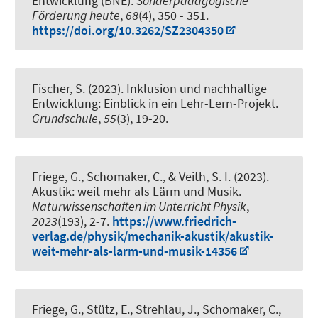
Entwicklung (BNE)
.
Sonderpädagogische
Förderung heute
,
68
(4), 350 - 351.
https://doi.org/10.3262/SZ2304350
Fischer, S.
(2023).
Inklusion und nachhaltige
Entwicklung: Einblick in ein Lehr-Lern-Projekt
.
Grundschule
,
55
(3), 19-20.
Friege, G., Schomaker, C.
, & Veith, S. I.
(2023).
Akustik: weit mehr als Lärm und Musik
.
Naturwissenschaften im Unterricht Physik
,
2023
(193), 2-7.
https://www.friedrich-
verlag.de/physik/mechanik-akustik/akustik-
weit-mehr-als-larm-und-musik-14356
Friege, G., Stütz, E., Strehlau, J., Schomaker, C.,