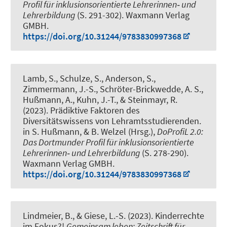
Profil für inklusionsorientierte Lehrerinnen‐ und
Lehrerbildung
(S. 291-302). Waxmann Verlag
GMBH.
https://doi.org/10.31244/9783830997368
Lamb, S., Schulze, S., Anderson, S.,
Zimmermann, J.-S.
, Schröter-Brickwedde, A. S.
,
Hußmann, A., Kuhn, J.-T., & Steinmayr, R.
(2023).
Prädiktive Faktoren des
Diversitätswissens von Lehramtsstudierenden
.
in S. Hußmann, & B. Welzel (Hrsg.),
DoProfiL 2.0:
Das Dortmunder Profil für inklusionsorientierte
Lehrerinnen‐ und Lehrerbildung
(S. 278-290).
Waxmann Verlag GMBH.
https://doi.org/10.31244/9783830997368
Lindmeier, B.
, & Giese, L.-S.
(2023).
Kinderrechte
im Fokus?!
Gemeinsam leben: Zeitschrift für