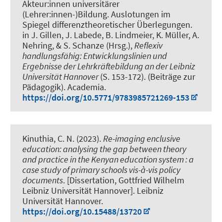
Akteur:innen universitärer
(Lehrer:innen-)Bildung. Auslotungen im
Spiegel differenztheoretischer Überlegungen
.
in J. Gillen, J. Labede, B. Lindmeier, K. Müller, A.
Nehring, & S. Schanze (Hrsg.),
Reflexiv
handlungsfähig: Entwicklungslinien und
Ergebnisse der Lehrkräftebildung an der Leibniz
Universität Hannover
(S. 153-172). (Beiträge zur
Pädagogik). Academia.
https://doi.org/10.5771/9783985721269-153
Kinuthia, C. N. (2023).
Re-imaging enclusive
education: analysing the gap between theory
and practice in the Kenyan education system : a
case study of primary schools vis-à-vis policy
documents
. [Dissertation, Gottfried Wilhelm
Leibniz Universität Hannover]. Leibniz
Universität Hannover.
https://doi.org/10.15488/13720