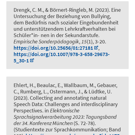
Drengk, C. M.
, & Börnert-Ringleb, M.
(2023).
Eine
Untersuchung der Beziehung von Bullying,
dem Bedürfnis nach sozialer Eingebundenheit
und unterstützendem Lehrkraftverhalten bei
Schüler*in- nen in der Sekundarstufe
.
Empirische Sonderpädagogik
,
15
(1), 3-20.
https://doi.org/10.25656/01:27181
,
https://doi.org/10.1007/978-3-658-29673-
5_30-1
Ehlert, H., Beaulac, E., Wallbaum, M., Gebauer,
C., Rumberg, L.
, Ostermann, J.
, & Lüdtke, U.
(2023).
Collecting and annotating natural
Speech Data: Challenges and interdisciplinary
Perspectives
. in
Elektronische
Sprachsignalverarbeitung 2023: Tagungsband
der 34. Konferenz München
(S. 72-78).
(Studientexte zur Sprachkommunikation; Band