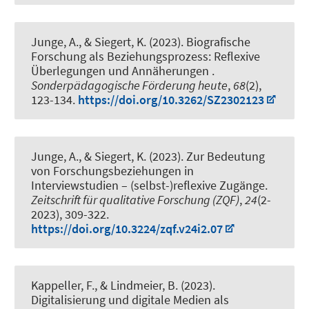
Junge, A.
, & Siegert, K. (2023).
Biografische
Forschung als Beziehungsprozess: Reflexive
Überlegungen und Annäherungen
.
Sonderpädagogische Förderung heute
,
68
(2),
123-134.
https://doi.org/10.3262/SZ2302123
Junge, A.
, & Siegert, K. (2023).
Zur Bedeutung
von Forschungsbeziehungen in
Interviewstudien – (selbst-)reflexive Zugänge
.
Zeitschrift für qualitative Forschung (ZQF)
,
24
(2-
2023), 309-322.
https://doi.org/10.3224/zqf.v24i2.07
Kappeller, F.
, & Lindmeier, B.
(2023).
Digitalisierung und digitale Medien als