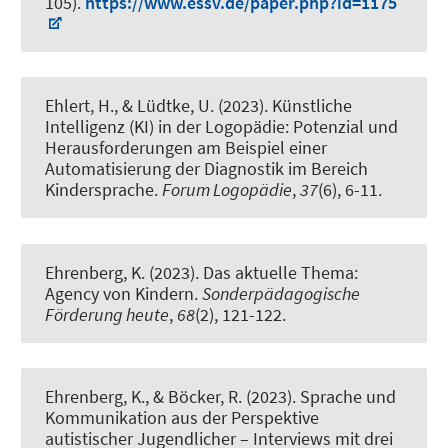
105).
https://www.essv.de/paper.php?id=1175
Ehlert, H., & Lüdtke, U. (2023).
Künstliche
Intelligenz (KI) in der Logopädie: Potenzial und
Herausforderungen am Beispiel einer
Automatisierung der Diagnostik im Bereich
Kindersprache
.
Forum Logopädie
,
37
(6), 6-11.
Ehrenberg, K.
(2023).
Das aktuelle Thema:
Agency von Kindern
.
Sonderpädagogische
Förderung heute
,
68
(2), 121-122.
Ehrenberg, K.
, & Böcker, R. (2023).
Sprache und
Kommunikation aus der Perspektive
autistischer Jugendlicher – Interviews mit drei