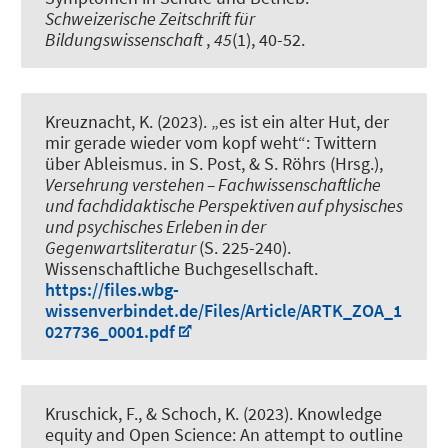
Schweizerische Zeitschrift für
Bildungswissenschaft
,
45
(1), 40-52.
Kreuznacht, K.
(2023).
„es ist ein alter Hut, der
mir gerade wieder vom kopf weht“: Twittern
über Ableismus
. in S. Post, & S. Röhrs (Hrsg.),
Versehrung verstehen – Fachwissenschaftliche
und fachdidaktische Perspektiven auf physisches
und psychisches Erleben in der
Gegenwartsliteratur
(S. 225-240).
Wissenschaftliche Buchgesellschaft.
https://files.wbg-
wissenverbindet.de/Files/Article/ARTK_ZOA_1
027736_0001.pdf
Kruschick, F.
, & Schoch, K. (2023).
Knowledge
equity and Open Science: An attempt to outline