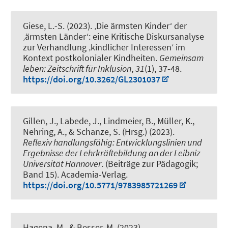
Giese, L.-S.
(2023).
‚Die ärmsten Kinder‘ der
‚ärmsten Länder‘: eine Kritische Diskursanalyse
zur Verhandlung ‚kindlicher Interessen‘ im
Kontext postkolonialer Kindheiten
.
Gemeinsam
leben: Zeitschrift für Inklusion
,
31
(1), 37-48.
https://doi.org/10.3262/GL2301037
Gillen, J.
, Labede, J.
, Lindmeier, B.
, Müller, K.
,
Nehring, A.
, & Schanze, S.
(Hrsg.) (2023).
Reflexiv handlungsfähig: Entwicklungslinien und
Ergebnisse der Lehrkräftebildung an der Leibniz
Universität Hannover
. (Beiträge zur Pädagogik;
Band 15). Academia-Verlag.
https://doi.org/10.5771/9783985721269
Hagena, M., & Besser, M. (2023).