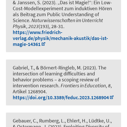
& Janssen, S. (2023).
„Das ist Magie!“: Ein Low-
Cost-Modellexperiment zum induktiven Hören
als Beitrag zum Public Understanding of
Science
.
Naturwissenschaften im Unterricht
Physik
,
2023
(193), 28-31.
https://www.friedrich-
verlag.de/physik/mechanik-akustik/das-ist-
magie-14361
Gabriel, T.
, & Börnert-Ringleb, M.
(2023).
The
intersection of learning difficulties and
behavior problems – a scoping review of
intervention research
.
Frontiers in Education
,
8
,
Artikel 1268904.
https://doi.org/10.3389/feduc.2023.1268904
Gebauer, C., Rumberg, L., Ehlert, H., Lüdtke, U.
,
& Ostermann, J.
(2023).
Exploiting Diversity of