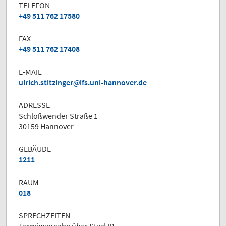
TELEFON
+49 511 762 17580
FAX
+49 511 762 17408
E-MAIL
ulrich.stitzinger
ifs.uni-hannover.de
ADRESSE
Schloßwender Straße 1
30159 Hannover
GEBÄUDE
1211
RAUM
018
SPRECHZEITEN
Terminvergabe über Stud.IP