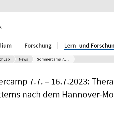
k
dium
Forschung
Lern- und Forschu
chLab
News
Sommercamp 7.7. – 16.7.2023: Therapie des Stotterns nach dem Hannover-Modell
camp 7.7. – 16.7.2023: Thera
tterns nach dem Hannover-Mo