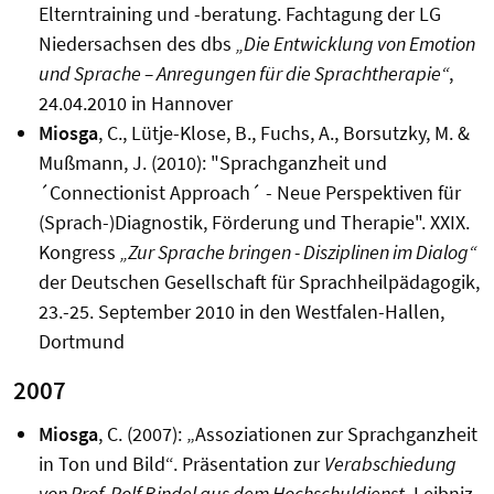
Elterntraining und -beratung. Fachtagung der LG
Niedersachsen des dbs
„Die Entwicklung von Emotion
und Sprache – Anregungen für die Sprachtherapie“
,
24.04.2010 in Hannover
Miosga
, C., Lütje-Klose, B., Fuchs, A., Borsutzky, M. &
Mußmann, J. (2010): "Sprachganzheit und
´Connectionist Approach´ - Neue Perspektiven für
(Sprach-)Diagnostik, Förderung und Therapie". XXIX.
Kongress
„Zur Sprache bringen - Disziplinen im Dialog“
der Deutschen Gesellschaft für Sprachheilpädagogik,
23.-25. September 2010 in den Westfalen-Hallen,
Dortmund
2007
Miosga
, C. (2007): „Assoziationen zur Sprachganzheit
in Ton und Bild“. Präsentation zur
Verabschiedung
von Prof. Rolf Bindel aus dem Hochschuldienst
. Leibniz