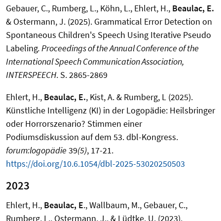
Gebauer, C.
,
Rumberg, L.
, Köhn, L.,
Ehlert, H.
,
Beaulac, E.
&
Ostermann, J.
(2025).
Grammatical Error Detection on
Spontaneous Children's Speech Using Iterative Pseudo
Labeling
. Proceedings of the Annual Conference of the
International Speech Communication Association,
INTERSPEECH
.
S. 2865-2869
Ehlert, H.,
Beaulac, E.
, Kist, A. & Rumberg, L (2025).
Künstliche Intelligenz (KI) in der Logopädie: Heilsbringer
oder Horrorszenario? Stimmen einer
Podiumsdiskussion auf dem 53. dbl-Kongress.
forum:logopädie
39
(5)
, 17-21.
https://doi.org/10.6.1054/dbl-2025-53020250503
2023
Ehlert, H.,
Beaulac, E
., Wallbaum, M., Gebauer, C.,
Rumberg, L., Ostermann, J., & Lüdtke, U. (2023).