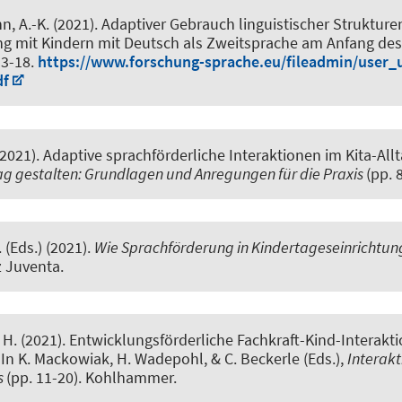
n, A.-K. (2021).
Adaptiver Gebrauch linguistischer Strukturen
ung mit Kindern mit Deutsch als Zweitsprache am Anfang de
, 3-18.
https://www.forschung-sprache.eu/fileadmin/user_
df
 (2021).
Adaptive sprachförderliche Interaktionen im Kita-All
tag gestalten: Grundlagen und Anregungen für die Praxis
(pp. 
.
(Eds.) (2021).
Wie Sprachförderung in Kindertageseinrichtung
tz Juventa.
 H.
(2021).
Entwicklungsförderliche Fachkraft-Kind-Interakt
. In K. Mackowiak, H. Wadepohl, & C. Beckerle (Eds.),
Interakt
s
(pp. 11-20). Kohlhammer.