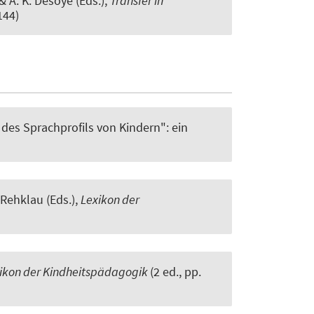
 & A. K. Desoye (Eds.),
Transfer in
144)
es Sprachprofils von Kindern": ein
 Rehklau (Eds.),
Lexikon der
ikon der Kindheitspädagogik
(2 ed., pp.