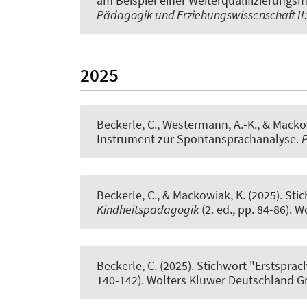
am Beispiel einer Weiterqualifizierung
Pädagogik und Erziehungswissenschaft II
2025
Beckerle, C.
, Westermann, A.-K.
, & Macko
Instrument zur Spontansprachanalyse
.
P
Beckerle, C.
, & Mackowiak, K.
(2025).
Stic
Kindheitspädagogik
(2. ed., pp. 84-86).
Beckerle, C.
(2025).
Stichwort "Erstsprac
140-142). Wolters Kluwer Deutschland 