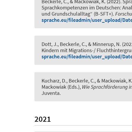
Beckerle, C.
, & Mackowiak, K.
(2022).
Spra
Sprachkompetenzen im Deutschen: Analy
und Grundschulalltag“ (B-SFT+)
.
Forsch
sprache.eu/fileadmin/user_upload/Dat
Dott, J.
, Beckerle, C.
, & Minnerup, N. (202
Kindern mit Migrations-/ Fluchthinterg
sprache.eu/fileadmin/user_upload/Dat
Kucharz, D.
, Beckerle, C.
, & Mackowiak, K
Mackowiak (Eds.),
Wie Sprachförderung in
Juventa.
2021