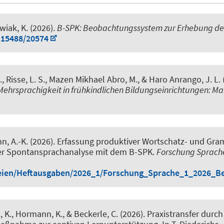
wiak, K.
(2026).
B-SPK: Beobachtungssystem zur Erhebung des
0.15488/20574
C., Risse, L. S., Mazen Mikhael Abro, M., & Haro Anrango, J. L.
Mehrsprachigkeit in frühkindlichen Bildungseinrichtungen:
n, A.-K. (2026).
Erfassung produktiver Wortschatz- und Gr
ner Spontansprachanalyse mit dem B-SPK
.
Forschung Sprach
teien/Heftausgaben/2026_1/Forschung_Sprache_1_2026_
, K.
, Hormann, K.
, & Beckerle, C.
(2026).
Praxistransfer durc