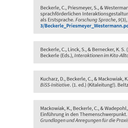
Beckerle, C.
, Priesmeyer, S., & Westerman
sprachförderlichen Interaktionsgestalt
als Erstsprache
.
Forschung Sprache
,
9
(3)
3/Beckerle_Priesmeyer_Westermann.p
Beckerle, C.
, Linck, S., & Bernecker, K. S.
Beckerle (Eds.),
Interaktionen im Kita-All
Kucharz, D.
, Beckerle, C.
, & Mackowiak, K
BiSS-Initiative
. (1. ed.) (Kitaleitung!). Bel
Mackowiak, K.
, Beckerle, C.
, & Wadepohl,
Einführung in den Themenschwerpunkt
Grundlagen und Anregungen für die Praxi