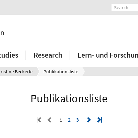
on
tudies
Research
Lern- und Forschu
hristine Beckerle
Publikationsliste
Publikationsliste
1
2
3