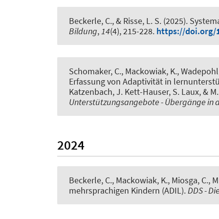
Beckerle, C.
, & Risse, L. S. (2025).
Systema
Bildung
,
14
(4), 215-228.
https://doi.org
Schomaker, C.
, Mackowiak, K.
, Wadepohl,
Erfassung von Adaptivität in lernunterst
Katzenbach, J. Kett-Hauser, S. Laux, & M.
Unterstützungsangebote - Übergänge in d
2024
Beckerle, C.
, Mackowiak, K.
, Miosga, C.
, M
mehrsprachigen Kindern (ADIL)
.
DDS - Di