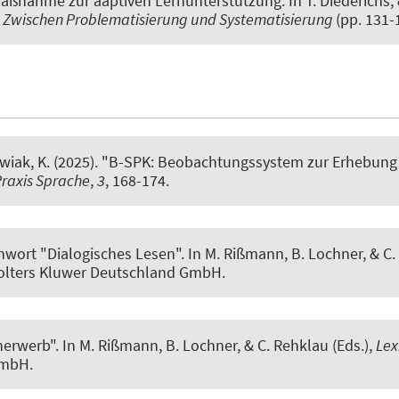
smaßnahme zur aaptiven Lernunterstützung
. In T. Diederichs,
: Zwischen Problematisierung und Systematisierung
(pp. 131-
wiak, K.
(2025).
"B-SPK: Beobachtungssystem zur Erhebung d
raxis Sprache
,
3
, 168-174.
hwort "Dialogisches Lesen"
. In M. Rißmann, B. Lochner, & C.
 Wolters Kluwer Deutschland GmbH.
herwerb"
. In M. Rißmann, B. Lochner, & C. Rehklau (Eds.),
Lex
GmbH.