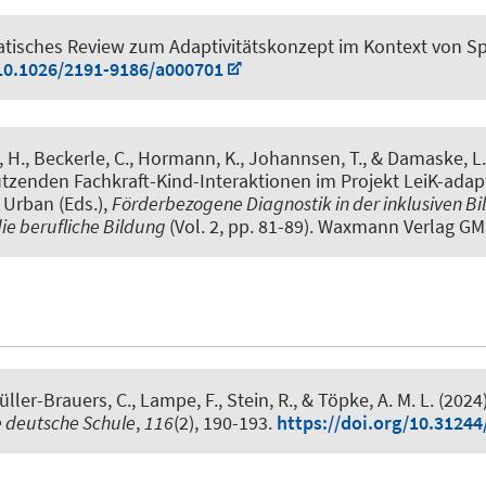
tisches Review zum Adaptivitätskonzept im Kontext von Spr
/10.1026/2191-9186/a000701
 H.
, Beckerle, C.
, Hormann, K.
, Johannsen, T.
, & Damaske, L.
ützenden Fachkraft-Kind-Interaktionen im Projekt LeiK-adap
 Urban (Eds.),
Förderbezogene Diagnostik in der inklusiven Bild
ie berufliche Bildung
(Vol. 2, pp. 81-89). Waxmann Verlag G
üller-Brauers, C.
, Lampe, F.
, Stein, R.
, & Töpke, A. M. L. (2024
e deutsche Schule
,
116
(2), 190-193.
https://doi.org/10.31244