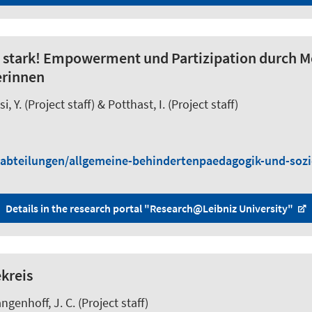
 – stark! Empowerment und Partizipation durch M
erinnen
i, Y.
(Project staff) &
Potthast, I.
(Project staff)
/abteilungen/allgemeine-behindertenpaedagogik-und-sozio
Details in the research portal "Research@Leibniz University"
kreis
ngenhoff, J. C.
(Project staff)