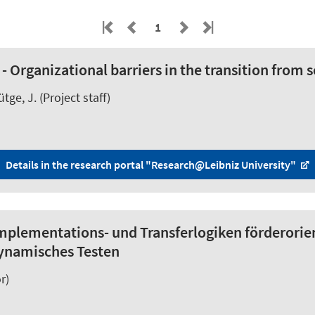
1
 - Organizational barriers in the transition from 
tge, J. (Project staff)
Details in the research portal "Research@Leibniz University"
mplementations- und Transferlogiken förderorient
 Dynamisches Testen
r)