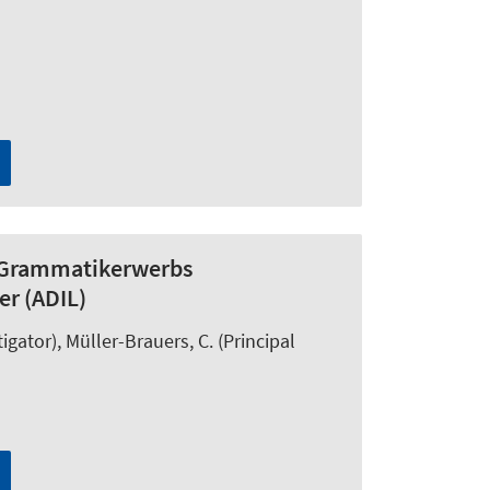
s Grammatikerwerbs
er (ADIL)
tigator),
Müller-Brauers, C.
(Principal