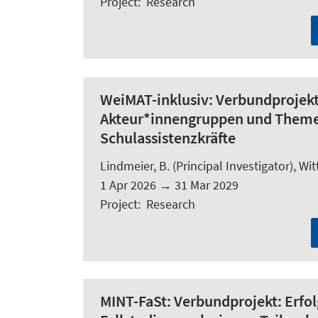
Project
:
Research
WeiMAT-inklusiv:
Verbundprojekt:
Akteur*innengruppen und Themen i
Schulassistenzkräfte
Lindmeier, B.
(Principal Investigator), Witt
1 Apr 2026
→
31 Mar 2029
Project
:
Research
MINT-FaSt:
Verbundprojekt: Erfo