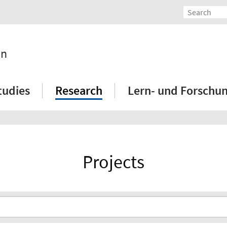
on
tudies
Research
Lern- und Forschu
Projects