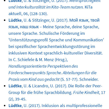
Lüdtke
, U. & Stitzinger, U. (2017).
Mehrsprachigkeit
und Interkulturalität im Kita-Team nutzen.
KiTa
aktuell, 06, (128-130).
Lüdtke
, U. & Stitzinger, U. (2017). Мой язык, твой
язык, наш язык – Meine Sprache, deine Sprache,
unsere Sprache. Schulische Förderung im
'Unterstützungsprofil Sprache und Kommunikation'
bei spezifischer Sprachentwicklungsstörung im
inklusiven Kontext sprachlich-kultureller Diversität.
In C. Schiefele & M. Menz (Hrsg.),
Handlungsorientierte Perspektiven des
Förderschwerpunkts Sprache. Abteilungen für die
Praxis vom Kind aus gedacht
(S. 57-77). Schneider.
Lüdtke
, U. & Licandro, U. (2017). Die Rolle der Peer-
Group für die frühe Sprachbildung.
Frühe Kindheit,
17
(2), 39-45.
Lüdtke
, U. (2017). Inklusion als multiprofessionelle