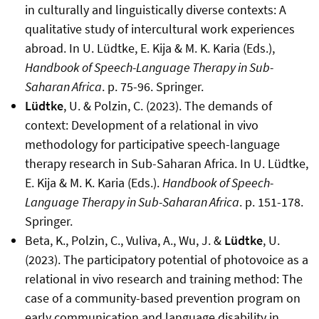
in culturally and linguistically diverse contexts: A
qualitative study of intercultural work experiences
abroad. In U. Lüdtke, E. Kija & M. K. Karia (Eds.),
Handbook of Speech-Language Therapy in Sub-
Saharan Africa
. p. 75-96. Springer.
Lüdtke
, U. & Polzin, C. (2023). The demands of
context: Development of a relational in vivo
methodology for participative speech-language
therapy research in Sub-Saharan Africa. In U. Lüdtke,
E. Kija & M. K. Karia (Eds.).
Handbook of Speech-
Language Therapy in Sub-Saharan Africa
. p. 151-178.
Springer.
Beta, K., Polzin, C., Vuliva, A., Wu, J. &
Lüdtke
, U.
(2023). The participatory potential of photovoice as a
relational in vivo research and training method: The
case of a community-based prevention program on
early communication and language disability in