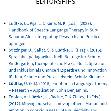
EDITORSHIPS
Lüdtke, U., Kija, E. & Karia, M. K. (Eds.). (2023).
Handbook of Speech-Language Therapy in Sub-
Saharan Africa. Integrating Research and Practice.
Springer.
Stitzinger, U., Sallat, S. &
Lüdtke
, U. (Hrsg.). (2016).
Sprachheilpädagogik aktuell. Beiträge für Schule,
Kindergarten, therapeutische Praxis. Bd. 2: Sprache
und Inklusion als Chance?! Expertise und Innovation
für Kita, Schule und Praxis. Idstein: Schulz-Kirchner.
Lüdtke
, U. (Ed.). (2015): Emotion in Language: Theory
– Research – Application. John Benjamins.
Foolen, A.,
Lüdtke
, U., Racine, T. & Zlatev, J. (Eds.).
(2012). Moving ourselves, moving others: Motion and
emotion in consciousness, intersubjectivity and