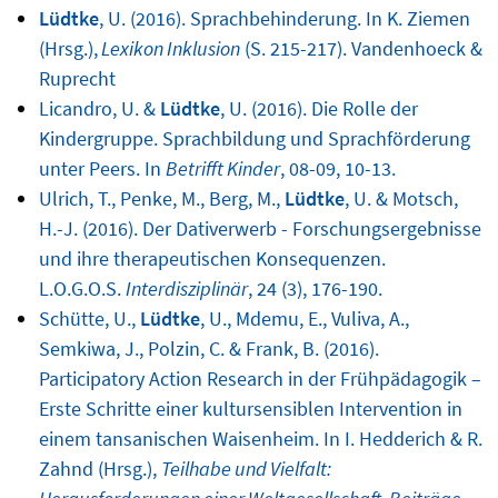
Lüdtke
, U. (2016). Sprachbehinderung. In K. Ziemen
(Hrsg.),
Lexikon Inklusion
(S. 215-217). Vandenhoeck &
Ruprecht
Licandro, U. &
Lüdtke
, U. (2016). Die Rolle der
Kindergruppe. Sprachbildung und Sprachförderung
unter Peers. In
Betrifft Kinder
, 08-09, 10-13.
Ulrich, T., Penke, M., Berg, M.,
Lüdtke
, U. & Motsch,
H.-J. (2016). Der Dativerwerb - Forschungsergebnisse
und ihre therapeutischen Konsequenzen.
L.O.G.O.S.
Interdisziplinär
, 24 (3), 176-190.
Schütte, U.,
Lüdtke
, U., Mdemu, E., Vuliva, A.,
Semkiwa, J., Polzin, C. & Frank, B. (2016).
Participatory Action Research in der Frühpädagogik –
Erste Schritte einer kultursensiblen Intervention in
einem tansanischen Waisenheim. In I. Hedderich & R.
Zahnd (Hrsg.),
Teilhabe und Vielfalt: