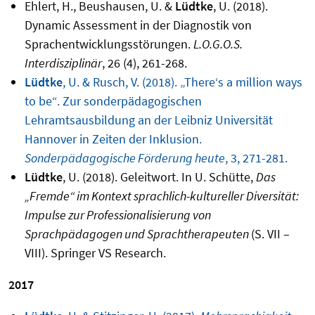
Ehlert, H., Beushausen, U. &
Lüdtke
, U. (2018).
Dynamic Assessment in der Diagnostik von
Sprachentwicklungsstörungen.
L.O.G.O.S.
Interdisziplinär
, 26 (4), 261-268.
Lüdtke
, U. & Rusch, V. (2018). „There‘s a million ways
to be“. Zur sonderpädagogischen
Lehramtsausbildung an der Leibniz Universität
Hannover in Zeiten der Inklusion.
Sonderpädagogische Förderung heute
, 3, 271-281.
Lüdtke
, U. (2018). Geleitwort. In U. Schütte,
Das
„Fremde“ im Kontext sprachlich-kultureller Diversität:
Impulse zur Professionalisierung von
Sprachpädagogen und Sprachtherapeuten
(S. VII –
VIII). Springer VS Research.
2017