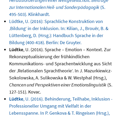
Herausforderungen einer Weltgesellschaft. Beiträge
zur Internationalen Heil- und Sonderpädagogik
(S.
495-503). Klinkhardt.
Lüdtke, U. (2016): Sprachliche Konstruktion von
‚Bildung‘ in der Inklusion. In: Kilian, J., Brouër, B. &
Lüttenberg, D. (Hrsg.): Handbuch Sprache in der
Bildung (400-418). Berlin: De Gruyter.
Lüdtke
, U. (2016). Sprache – Emotion – Kontext. Zur
Rekonzeptualisierung der frühkindlichen
Kommunikations- und Sprachentwicklung aus Sicht
der ‚Relationalen Sprachtheorie‘. In J. Mazurkiewicz-
Sokolowska, A. Sulikowska & W. Westphal (Hrsg.),
Chancen und Perspektiven einer Emotionslinguistik
(S.
127-151). Kovac.
Lüdtke
, U. (2016). Behinderung, Teilhabe, Inklusion -
Professioneller Umgang mit Vielfalt in der
Lebensspanne. In P. Genkova & T. Ringeisen (Hrsg.),