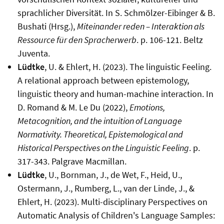
sprachlicher Diversität. In S. Schmölzer-Eibinger & B.
Bushati (Hrsg.),
Miteinander reden – Interaktion als
Ressource für den Spracherwerb
.
p. 106-121. Beltz
Juventa.
Lüdtke
, U. & Ehlert, H. (2023). The linguistic Feeling.
A relational approach between epistemology,
linguistic theory and human-machine interaction. In
D. Romand & M. Le Du (2022),
Emotions,
Metacognition, and the intuition of Language
Normativity. Theoretical, Epistemological and
Historical Perspectives on the Linguistic Feeling
. p.
317-343. Palgrave Macmillan.
Lüdtke
, U.,
Bornman
, J., de
Wet
, F.,
Heid
, U.,
Ostermann, J.,
Rumberg
, L., van der Linde, J., &
Ehlert
, H. (2023). Multi-
disciplinary
Perspectives
on
Automatic
Analysis of
Children's
Language
Samples: