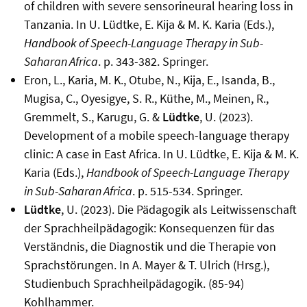
of children with severe sensorineural hearing loss in
Tanzania. In U. Lüdtke, E. Kija & M. K. Karia (Eds.),
Handbook of Speech-Language Therapy in Sub-
Saharan Africa
. p. 343-382. Springer.
Eron, L., Karia, M. K., Otube, N., Kija, E., Isanda, B.,
Mugisa, C., Oyesigye, S. R., Küthe, M., Meinen, R.,
Gremmelt, S., Karugu, G. &
Lüdtke
, U. (2023).
Development of a mobile speech-language therapy
clinic: A case in East Africa. In U. Lüdtke, E. Kija & M. K.
Karia (Eds.),
Handbook of Speech-Language Therapy
in Sub-Saharan Africa
. p. 515-534.
Springer.
Lüdtke
, U. (2023). Die Pädagogik als Leitwissenschaft
der Sprachheilpädagogik: Konsequenzen für das
Verständnis, die Diagnostik und die Therapie von
Sprachstörungen. In A. Mayer & T. Ulrich (Hrsg.),
Studienbuch Sprachheilpädagogik. (85-94)
Kohlhammer.