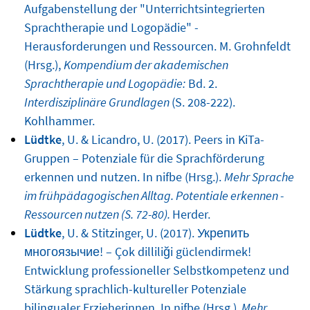
Aufgabenstellung der "Unterrichtsintegrierten
Sprachtherapie und Logopädie" -
Herausforderungen und Ressourcen. M. Grohnfeldt
(Hrsg.),
Kompendium der akademischen
Sprachtherapie und Logopädie:
Bd. 2.
Interdisziplinäre Grundlagen
(S. 208-222).
Kohlhammer.
Lüdtke
, U. & Licandro, U. (2017). Peers in KiTa-
Gruppen – Potenziale für die Sprachförderung
erkennen und nutzen. In nifbe (Hrsg.).
Mehr Sprache
im frühpädagogischen Alltag. Potentiale erkennen -
Ressourcen nutzen (S. 72-80).
Herder.
Lüdtke
, U. & Stitzinger, U. (2017). Укрепить
многоязычие! – Çok dilliliği güclendirmek!
Entwicklung professioneller Selbstkompetenz und
Stärkung sprachlich-kultureller Potenziale
bilingualer Erzieherinnen. In nifbe (Hrsg.).
Mehr