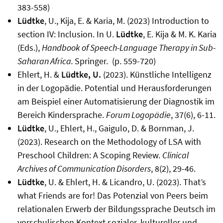
383-558)
Lüdtke
, U., Kija, E. & Karia, M. (2023) Introduction to
section IV: Inclusion. In U.
Lüdtke
, E. Kija & M. K. Karia
(Eds.),
Handbook of Speech-Language Therapy in Sub-
Saharan Africa.
Springer. (p. 559-720)
Ehlert, H. &
Lüdtke, U.
(2023). Künstliche Intelligenz
in der Logopädie.
Potential und Herausforderungen
am Beispiel einer Automatisierung der Diagnostik im
Bereich Kindersprache
.
Forum Logopädie
, 37(6), 6-11.
Lüdtke
, U., Ehlert, H., Gaigulo, D. & Bornman, J.
(2023). Research on the Methodology of LSA with
Preschool Children: A Scoping Review.
Clinical
Archives of Communication Disorders
,
8(2), 29-46.
Lüdtke
, U. & Ehlert, H. & Licandro, U. (2023). That’s
what Friends are for! Das Potenzial von Peers beim
relationalen Erwerb der Bildungssprache Deutsch im
vorschulischen Kontext sozialer, kultureller und