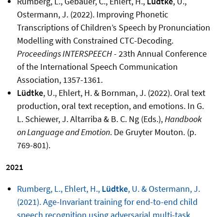
Rumberg, L., Gebauer, C., Ehlert, H.,
Lüdtke
, U.,
Ostermann, J. (2022). Improving Phonetic
Transcriptions of Children’s Speech by Pronunciation
Modelling with Constrained CTC-Decoding.
Proceedings INTERSPEECH
- 23th Annual Conference
of the International Speech Communication
Association,
1357-1361
.
Lüdtke
, U., Ehlert, H. & Bornman, J. (2022). Oral text
production, oral text reception, and emotions. In G.
L. Schiewer, J. Altarriba & B. C. Ng (Eds.),
Handbook
on Language and Emotion
. De Gruyter Mouton.
(p.
769-801).
2021
Rumberg, L., Ehlert, H.,
Lüdtke
, U. & Ostermann, J.
(2021). Age-Invariant training for end-to-end child
speech recognition using adversarial multi-task