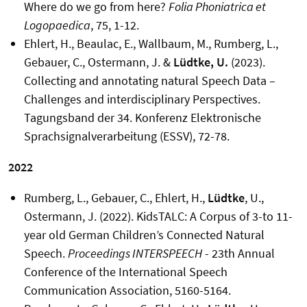
Where
do we go
from
here
?
Folia
Phoniatrica
et
Logopaedica
, 75, 1-12.
Ehlert, H., Beaulac, E., Wallbaum, M., Rumberg, L.,
Gebauer, C., Ostermann, J. &
Lüdtke, U.
(2023).
Collecting and annotating natural Speech Data –
Challenges and interdisciplinary Perspectives.
Tagungsband der 34. Konferenz Elektronische
Sprachsignalverarbeitung (ESSV), 72-78.
2022
Rumberg, L., Gebauer, C., Ehlert, H.,
Lüdtke
, U.,
Ostermann, J. (2022). KidsTALC: A Corpus of 3-to 11-
year old German Children’s Connected Natural
Speech.
Proceedings INTERSPEECH
- 23th Annual
Conference of the International Speech
Communication Association,
5160-5164
.