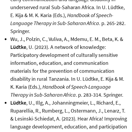
underserved rural Sub-Saharan Africa. In U. Lüdtke,
E. Kija & M. K. Karia (Eds.),
Handbook of Speech-
Language Therapy in Sub-Saharan Africa
. p. 265-282.
Springer.
Wu, J., Polzin, C., Vuliva, A., Mdemu, E. M., Beta, K. &
Lüdtke
, U. (2023). A network of knowledge:
Participatory development of culturally sensitive
information, education, and communication
materials for the prevention of communication
disability in rural Tanzania. In U. Lüdtke, E. Kija & M.
K. Karia (Eds.),
Handbook of Speech-Language
Therapy in Sub-Saharan Africa
. p. 283-314. Springer.
Lüdtke
, U., Illg, A., Johanningmeier, L., Richard, E.,
Ruparellia, R., Rumberg, L., Ostermann, J., Lenarz, T.
& Lesinski-Schiedat, A. (2023). Hear Africa! Improving
language development, education, and participation